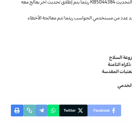
وتبعا للموقع فإن مايكروسوفت نصحت المستخدمين بحذف التحديث KB5044384 ريثما يتم إطلاق تحديث آخر يعالج معه
كتوبر الماضي حظرت مايكروسوفت أيضا تحديث 24H2 عند عدد من مستخدمي الحواسب ريثما تتم معالجة الأخطاء
وعة السلاح
كراه الثامنة
العتبات المقدسة
الخدمي
Twitter
Facebook