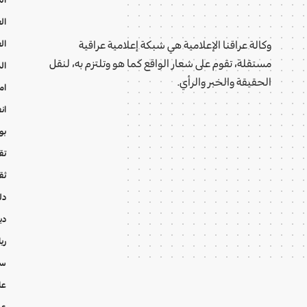
ال
ال
وكالة عراقنا الإعلامية هي شبكة إعلامية عراقية
مستقلة، تقوم على شعار الواقع كما هو وتلتزم به، لنقل
ال
الحقيقة والخبر والرأي.
ام
ان
بو
تقا
ثق
دل
دي
ري
سي
عا
عر