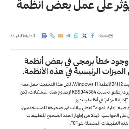
ؤثر على عمل بعض أنظمة
1 دقيقة للقراءة
مشاركة
وقع xda-developers إلى وجود خطأ برمجي في بعض أنظمة
وتبعا للموقع فإن مايكروسوفت كانت قد أطلقت منذ فترة تحديث 24H2 لأنظمة Windows 11، لكن هذا التحديث حمل معه
KB5 لإصلاح هذه المشكلات
،
لكن
دارة المهام” في أنظمة ويندوز.
ع إلى أنه وبعد تحميل تحديث KB5044384 باتت خاصية “إدارة المهام” تعطي بيانات غير صحيحة للمستخدمين،
 على الحواسب، فبدلا من إظهار العدد الصحيح للتطبيقات
ه التطبيقات المشغّلة هو “0”.