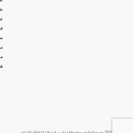
عل
غي
في
مع
من
من
هُن
© 2024 جميع الحقوق محفوظة لمؤسسة عراقنا للثقافة والإعلام.