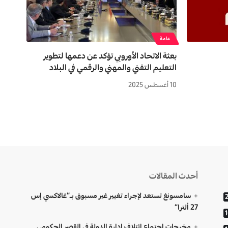
عامة
بعثة الاتحاد الأوروبي تؤکد عن دعمها لتطوير
التعليم التقني والمهني والرقمي في البلاد
10 أغسطس 2025
أحدث المقالات
سامسونغ تستعد لإجراء تغيير غير مسبوق بـ”غالاكسي إس
27 ألترا”
مخرجات اجتماع ائتلاف إدارة الدولة في القصر الحكومي