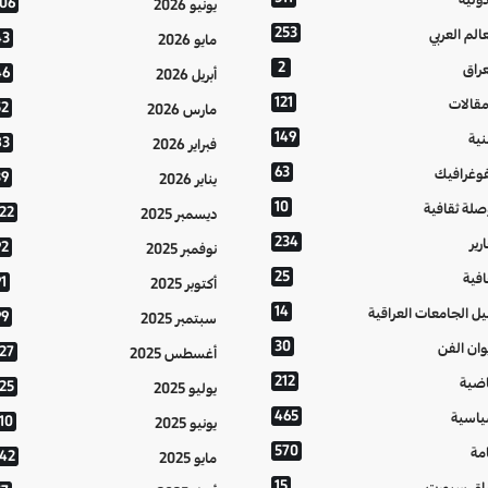
106
يونيو 2026
253
عالم العربي
43
مايو 2026
2
عراق
46
أبريل 2026
121
مقالات
52
مارس 2026
149
نية
83
فبراير 2026
63
فوغرافيك
39
يناير 2026
10
صلة ثقافية
122
ديسمبر 2025
234
رير
92
نوفمبر 2025
25
افية
1
أكتوبر 2025
14
يل الجامعات العراقية
99
سبتمبر 2025
30
وان الفن
127
أغسطس 2025
212
اضية
125
يوليو 2025
465
اسية
10
يونيو 2025
570
مة
142
مايو 2025
15
اق سبورت