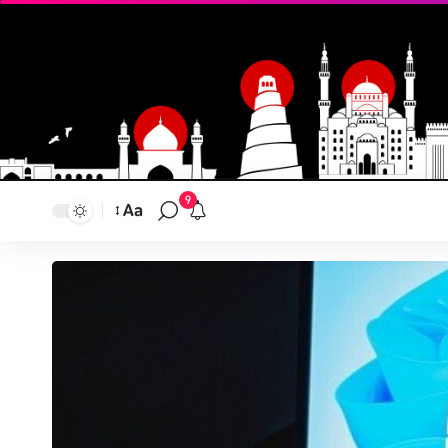
9
Aa
تغيير
حجم
النص