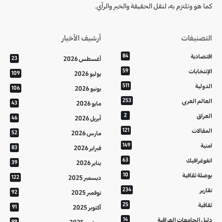
كما هو وتلتزم به، لنقل الحقيقة والخبر والرأي.
التصنيفات
أرشيف الأخبار
اقتصادية
84
أغسطس 2026
23
الإنتخابات
59
يوليو 2026
109
الدولية
511
يونيو 2026
106
العالم العربي
253
مايو 2026
43
العراق
2
أبريل 2026
46
المقالات
121
مارس 2026
52
امنية
149
فبراير 2026
83
انفوغرافيك
63
يناير 2026
39
بوصلة ثقافية
10
ديسمبر 2025
122
تقارير
234
نوفمبر 2025
92
ثقافية
25
أكتوبر 2025
91
دليل الجامعات العراقية
14
99