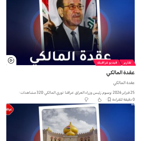
تقارير
فيديو غرافيك
عقدة المالکي
عقدة المالکي
25 فبراير 2026
وسوم:
رئیس وزراء العراق
عراقنا
نوري المالکي
320 مشاهدات
0 دقيقة للقراءة