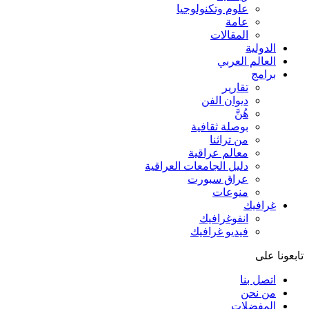
علوم وتكنولوجيا
عامة
المقالات
الدولية
العالم العربي
برامج
تقارير
ديوان الفن
هُنَّ
بوصلة ثقافية
من تراثنا
معالم عراقية
دليل الجامعات العراقية
عراق سبورت
منوعات
غرافيك
انفوغرافيك
فيديو غرافيك
تابعونا على
اتصل بنا
من نحن
المفضلات