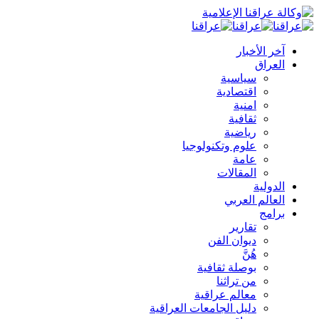
آخر الأخبار
العراق
سياسية
اقتصادية
امنية
ثقافية
رياضية
علوم وتكنولوجيا
عامة
المقالات
الدولية
العالم العربي
برامج
تقارير
ديوان الفن
هُنَّ
بوصلة ثقافية
من تراثنا
معالم عراقية
دليل الجامعات العراقية