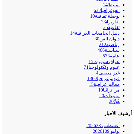
امنية
149
انفوغرافيك
63
بوصلة ثقافية
10
تقارير
234
ثقافية
25
دليل الجامعات العراقية
14
ديوان الفن
30
رياضية
212
سياسية
466
عامة
573
عراق سبورت
15
علوم وتكنولوجيا
71
غير مصنف
4
فيديو غرافيك
130
معالم عراقية
15
من تراثنا
10
منوعات
20
هُنَّ
20
أرشيف الأخبار
أغسطس 2026
28
يوليو 2026
109