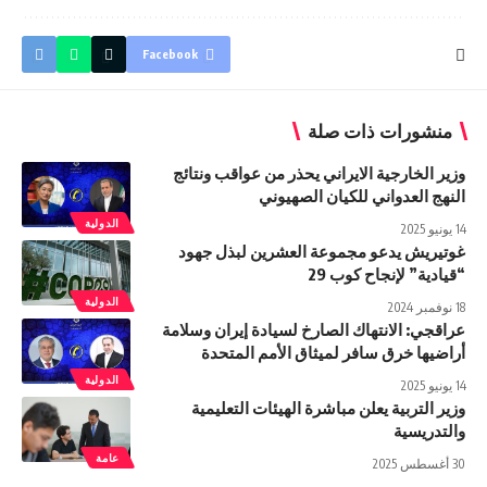
Facebook
منشورات ذات صلة
وزير الخارجية الايراني يحذر من عواقب ونتائج
النهج العدواني للكيان الصهيوني
الدولية
14 يونيو 2025
غوتيريش يدعو مجموعة العشرين لبذل جهود
“قيادية” لإنجاح كوب 29
الدولية
18 نوفمبر 2024
عراقجي: الانتهاك الصارخ لسيادة إيران وسلامة
أراضيها خرق سافر لميثاق الأمم المتحدة
الدولية
14 يونيو 2025
وزير التربية یعلن مباشرة الهيئات التعليمية
والتدريسية
عامة
30 أغسطس 2025