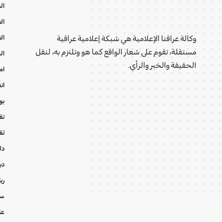
ال
ال
ال
وكالة عراقنا الإعلامية هي شبكة إعلامية عراقية
مستقلة، تقوم على شعار الواقع كما هو وتلتزم به، لنقل
ال
الحقيقة والخبر والرأي.
ام
ان
بو
تقا
ثق
دل
دي
ري
سي
عا