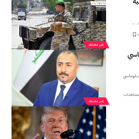
ية
د. …
غير مصنف
ياسي
لدبلوماسي
غير مصنف
…