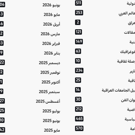
511
دولية
106
يونيو 2026
253
عالم العربي
43
مايو 2026
2
عراق
46
أبريل 2026
121
مقالات
52
مارس 2026
149
نية
83
فبراير 2026
63
فوغرافيك
39
يناير 2026
10
صلة ثقافية
122
ديسمبر 2025
234
رير
92
نوفمبر 2025
25
افية
1
أكتوبر 2025
14
يل الجامعات العراقية
99
سبتمبر 2025
30
وان الفن
127
أغسطس 2025
212
اضية
125
يوليو 2025
465
اسية
10
يونيو 2025
570
مة
142
مايو 2025