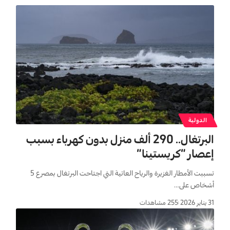
الدولية
البرتغال.. 290 ألف منزل بدون كهرباء بسبب
إعصار “كريستينا”
تسببت الأمطار الغزيرة والرياح العاتية التي اجتاحت البرتغال بمصرع 5
أشخاص على…
31 يناير 2026
255 مشاهدات