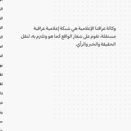
ال
ال
ال
وكالة عراقنا الإعلامية هي شبكة إعلامية عراقية
مستقلة، تقوم على شعار الواقع كما هو وتلتزم به، لنقل
ال
الحقيقة والخبر والرأي.
ام
ان
بو
تقا
ثق
دل
دي
ري
سي
عا