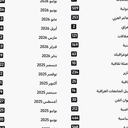
109
يوليو 2026
509
دولية
106
يونيو 2026
253
عالم العربي
43
مايو 2026
2
عراق
46
أبريل 2026
121
مقالات
52
مارس 2026
149
نية
83
فبراير 2026
63
فوغرافيك
39
يناير 2026
10
صلة ثقافية
122
ديسمبر 2025
234
رير
92
نوفمبر 2025
25
افية
1
أكتوبر 2025
14
يل الجامعات العراقية
99
سبتمبر 2025
30
وان الفن
127
أغسطس 2025
212
اضية
125
يوليو 2025
464
اسية
10
يونيو 2025
568
مة