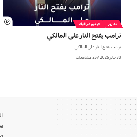
تقارير
فيديو غرافيك
ترامب یفتح النار علی المالکي
ترامب یفتح النار علی المالکي
30 يناير 2026
259 مشاهدات
ال
اق
ال