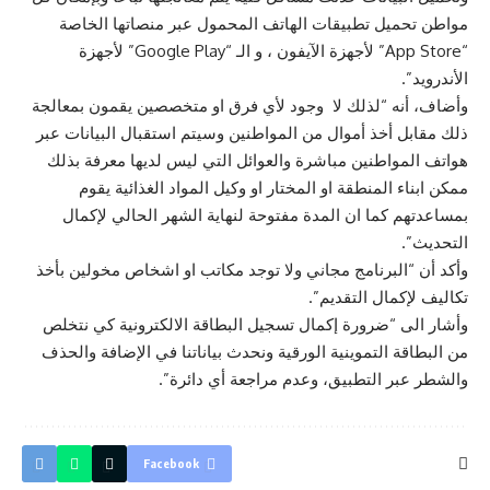
مواطن تحميل تطبيقات الهاتف المحمول عبر منصاتها الخاصة
“App Store” لأجهزة الآيفون ، و الـ “Google Play” لأجهزة
الأندرويد”.
وأضاف، أنه “لذلك لا وجود لأي فرق او متخصصين يقمون بمعالجة
ذلك مقابل أخذ أموال من المواطنين وسيتم استقبال البيانات عبر
هواتف المواطنين مباشرة والعوائل التي ليس لديها معرفة بذلك
ممكن ابناء المنطقة او المختار او وكيل المواد الغذائية يقوم
بمساعدتهم كما ان المدة مفتوحة لنهاية الشهر الحالي لإكمال
التحديث”.
وأكد أن “البرنامج مجاني ولا توجد مكاتب او اشخاص مخولين بأخذ
تكاليف لإكمال التقديم”.
وأشار الى “ضرورة إكمال تسجيل البطاقة الالكترونية كي نتخلص
من البطاقة التموينية الورقية ونحدث بياناتنا في الإضافة والحذف
والشطر عبر التطبيق، وعدم مراجعة أي دائرة”.
Facebook