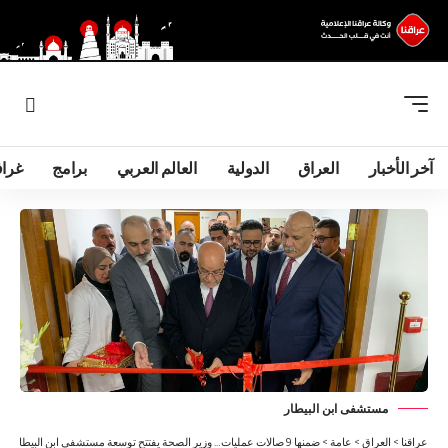
آخر الأخبار
العراق
الدولية
العالم العربي
برامج
غرا
مستشفى ابن البيطار
عراقنا
>
العراق
>
عامة
>
ضمنها 9 صالات عمليات… وزير الصحة يفتتح توسعة مستشفى ابن البيطار ببغداد