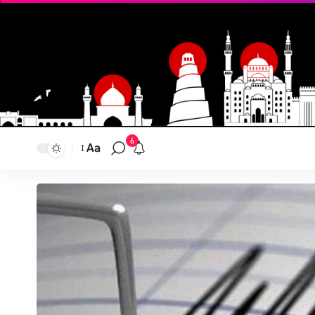
6
Aa
تغيير
حجم
النص