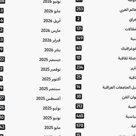
106
يونيو 2026
253
عالم العربي
43
مايو 2026
2
عراق
46
أبريل 2026
121
مقالات
52
مارس 2026
149
نية
83
فبراير 2026
63
فوغرافيك
39
يناير 2026
10
صلة ثقافية
122
ديسمبر 2025
234
رير
92
نوفمبر 2025
25
افية
1
أكتوبر 2025
14
يل الجامعات العراقية
99
سبتمبر 2025
30
وان الفن
127
أغسطس 2025
212
اضية
125
يوليو 2025
465
اسية
10
يونيو 2025
570
مة
142
مايو 2025
15
اق سبورت