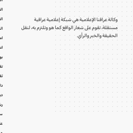
ال
ال
وكالة عراقنا الإعلامية هي شبكة إعلامية عراقية
مستقلة، تقوم على شعار الواقع كما هو وتلتزم به، لنقل
ال
الحقيقة والخبر والرأي.
ام
ان
بو
تقا
ثق
دل
دي
ري
سي
عا
عر