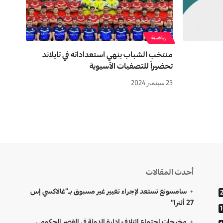
رياضية
منتخب الشباب ينهي استعداداته في تايلاند
تحضيراً للتصفيات الآسيوية
23 سبتمبر 2024
أحدث المقالات
سامسونغ تستعد لإجراء تغيير غير مسبوق بـ”غالاكسي إس
27 ألترا”
مخرجات اجتماع ائتلاف إدارة الدولة في القصر الحكومي