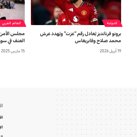
الدولية
العالم العربي
برونو فرنانديز يُعادل رقم “عزت” ويُهدد عرش
مجلس الأمن ال
محمد صلاح وفابريغاس
العنف في سوري
19 أبريل 2026
15 مارس 2025
ال
اق
ال
ال