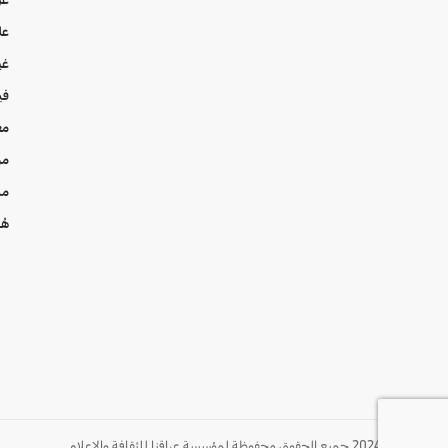
عل
غي
في
مع
من
من
هُن
© 2024 جميع الحقوق محفوظة لمؤسسة عراقنا للثقافة والإعلام.