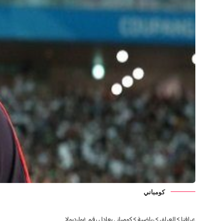
كومباني
عراقنا
>
العراق
>
رياضية
>
كومباني يعادل رقم غوارديولا