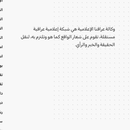
ال
ال
ال
ال
وكالة عراقنا الإعلامية هي شبكة إعلامية عراقية
مستقلة، تقوم على شعار الواقع كما هو وتلتزم به، لنقل
ال
الحقيقة والخبر والرأي.
ام
ان
بو
تقا
ثق
دل
دي
ري
سي