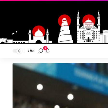
9
Aa
تغيير
حجم
النص