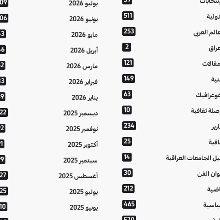
إنتخابات
109
يوليو 2026
511
دولية
106
يونيو 2026
253
عالم العربي
43
مايو 2026
2
عراق
46
أبريل 2026
121
مقالات
52
مارس 2026
149
نية
83
فبراير 2026
63
فوغرافيك
39
يناير 2026
10
صلة ثقافية
122
ديسمبر 2025
234
رير
92
نوفمبر 2025
25
افية
1
أكتوبر 2025
14
يل الجامعات العراقية
99
سبتمبر 2025
30
وان الفن
127
أغسطس 2025
212
اضية
125
يوليو 2025
465
اسية
10
يونيو 2025
570