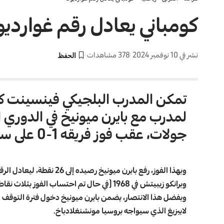
كومباني يعادل رقم غوارديول
نشر في 10 نوفمبر 2024
378 مشاهدات
تمكن المدرب البلجيكي فينسينت ك
جولات، عقب فوز فريقه 1-0 على سانت باولي
وبرانكو زيبيتش في 1968 (في حال تم احتساب الفوز بثلاث نقاط)
وبفضل هذا الانتصار، يضمن بايرن ميونيخ دخول فترة التوقف 
لايبزيغ الذي سيواجه بروسيا مونشنغلادباخ.