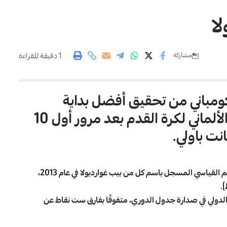
ا
1 دقيقة للقراءة
مشاركة
ومباني من تحقيق أفضل بداية
لمدرب مع بايرن ميونيخ في الدوري الألماني لكرة القدم بعد مرور أول 10
.
وبهذا الفوز، رفع بايرن ميونيخ رصيده إلى 26 نقطة، ليعادل الرقم القياسي المسجل باسم كل من بيب غوارديولا في عام 2013،
.
الدولي في صدارة جدول الدوري، متفوقًا بفارق ست نقاط عن