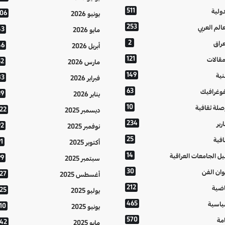
511
دولية
106
يونيو 2026
253
عالم العربي
43
مايو 2026
2
عراق
46
أبريل 2026
121
مقالات
52
مارس 2026
149
نية
83
فبراير 2026
63
فوغرافيك
39
يناير 2026
10
صلة ثقافية
122
ديسمبر 2025
234
رير
92
نوفمبر 2025
25
افية
1
أكتوبر 2025
14
يل الجامعات العراقية
99
سبتمبر 2025
30
وان الفن
127
أغسطس 2025
212
اضية
125
يوليو 2025
465
اسية
10
يونيو 2025
570
مة
142
مايو 2025