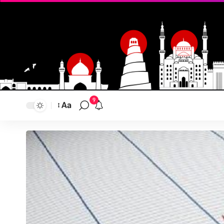
9
Aa
تغيير
حجم
النص