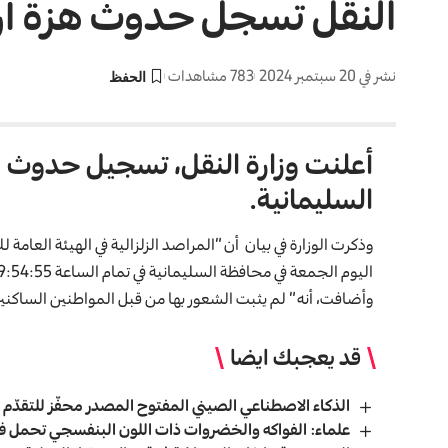
النقل تسجل حدوث هزة أرض
نشر في 20 سبتمبر 2024
783 مشاهدات
السليمانية.
وذكرت
الوزارة
في بيان أن “المراصد الزلزالية في الهيئة العامة
اليوم الجمعة في محافظة السليمانية في تمام الساعة 09:54:55 مساءً بالتوقيت المحلي وبلغت قوتها (2،7) درجة”.
وأضافت، أنه ” لم يثبت الشعور بها من قبل المواطنين الساكنين 
قد يعجبك ايضا
الذكاء الاصطناعي الصيني المفتوح المصدر محفّز للتقدّم 
علماء: الفواكه والخضروات ذات اللون البنفسجي تحمل ف