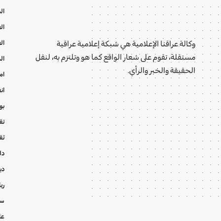
ال
ال
ال
وكالة عراقنا الإعلامية هي شبكة إعلامية عراقية
مستقلة، تقوم على شعار الواقع كما هو وتلتزم به، لنقل
ال
الحقيقة والخبر والرأي.
ام
ان
بو
تقا
ثق
دل
دي
ري
سي
عا