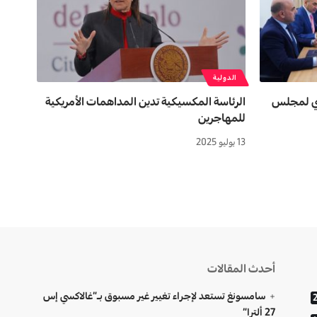
الدولية
وري لمجلس
الرئاسة المكسيكية تدين المداهمات الأمريكية
للمهاجرين
13 يوليو 2025
أحدث المقالات
سامسونغ تستعد لإجراء تغيير غير مسبوق بـ”غالاكسي إس
27 ألترا”