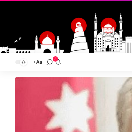
6
Aa
تغيير
حجم
النص