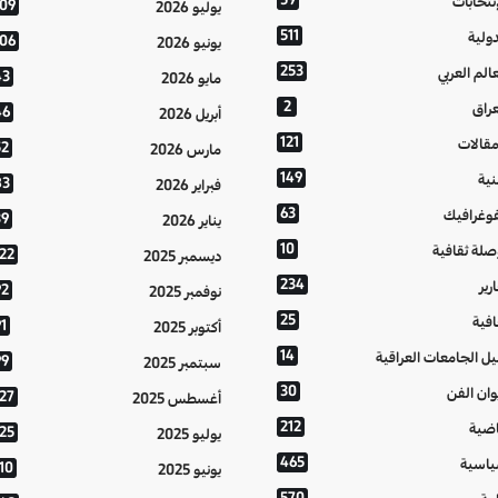
إنتخابات
109
يوليو 2026
511
دولية
106
يونيو 2026
253
عالم العربي
43
مايو 2026
2
عراق
46
أبريل 2026
121
مقالات
52
مارس 2026
149
نية
83
فبراير 2026
63
فوغرافيك
39
يناير 2026
10
صلة ثقافية
122
ديسمبر 2025
234
رير
92
نوفمبر 2025
25
افية
1
أكتوبر 2025
14
يل الجامعات العراقية
99
سبتمبر 2025
30
وان الفن
127
أغسطس 2025
212
اضية
125
يوليو 2025
465
اسية
10
يونيو 2025
570