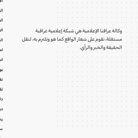
ال
ال
ال
ال
وكالة عراقنا الإعلامية هي شبكة إعلامية عراقية
مستقلة، تقوم على شعار الواقع كما هو وتلتزم به، لنقل
ال
الحقيقة والخبر والرأي.
ام
ان
بو
تقا
ثق
دل
دي
ري
سي