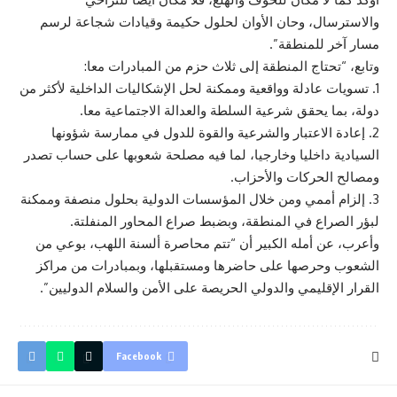
والاسترسال، وحان الأوان لحلول حكيمة وقيادات شجاعة لرسم
مسار آخر للمنطقة”.
وتابع، “تحتاج المنطقة إلى ثلاث حزم من المبادرات معا:
1. تسويات عادلة وواقعية وممكنة لحل الإشكاليات الداخلية لأكثر من
دولة، بما يحقق شرعية السلطة والعدالة الاجتماعية معا.
2. إعادة الاعتبار والشرعية والقوة للدول في ممارسة شؤونها
السيادية داخليا وخارجيا، لما فيه مصلحة شعوبها على حساب تصدر
ومصالح الحركات والأحزاب.
3. إلزام أممي ومن خلال المؤسسات الدولية بحلول منصفة وممكنة
لبؤر الصراع في المنطقة، وبضبط صراع المحاور المنفلتة.
وأعرب، عن أمله الكبير أن “تتم محاصرة ألسنة اللهب، بوعي من
الشعوب وحرصها على حاضرها ومستقبلها، وبمبادرات من مراكز
القرار الإقليمي والدولي الحريصة على الأمن والسلام الدوليين”.
Facebook