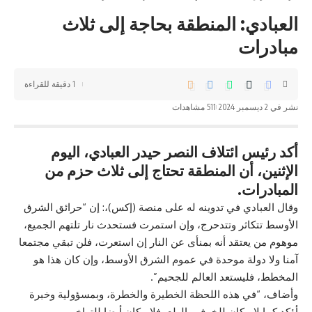
العبادي: المنطقة بحاجة إلى ثلاث
مبادرات
1 دقيقة للقراءة
نشر في 2 ديسمبر 2024
511 مشاهدات
أكد رئيس ائتلاف النصر حيدر العبادي، اليوم
الإثنين، أن المنطقة تحتاج إلى ثلاث حزم من
المبادرات.
وقال العبادي في تدوينه له على منصة (إكس)،: إن “حرائق الشرق
الأوسط تتكاثر وتتدحرج، وإن استمرت فستحدث نار تلتهم الجميع،
موهوم من يعتقد أنه بمنأى عن النار إن استعرت، فلن تبقي مجتمعا
آمنا ولا دولة موحدة في عموم الشرق الأوسط، وإن كان هذا هو
المخطط، فليستعد العالم للجحيم”.
وأضاف، “في هذه اللحظة الخطيرة والخطرة، وبمسؤولية وخبرة
أؤكد كما لا مكان للخوف والهلع، فلا مكان أيضا للتراخي