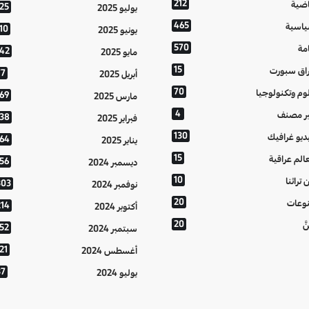
212
اضية
125
يوليو 2025
465
اسية
10
يونيو 2025
570
مة
142
مايو 2025
15
اق سبورت
77
أبريل 2025
70
وم وتكنولوجيا
169
مارس 2025
4
ر مصنف
138
فبراير 2025
130
ديو غرافيك
164
يناير 2025
15
الم عراقية
156
ديسمبر 2024
10
 تراثنا
303
نوفمبر 2024
20
وعات
214
أكتوبر 2024
20
َّ
152
سبتمبر 2024
21
أغسطس 2024
37
يوليو 2024