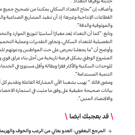
حديثة يوفرها التعداد”.
وأضاف، إن “نجاح التعداد السكاني يمكننا من تصحيح جميع مس
القطاعات الإنتاجية وغيرها؛ إذ أن تنفيذ المشاريع الصناعية وال
والموثوقية والدقة”.
وتابع: “كما أن التعداد يُعد معيارًا أساسيًا لتوزيع الموارد و
التفصيلية للتعداد السكاني، وتجاوز التقديرات وعملية التخمي
وأوضح أن “ما يجعلنا نحرص على حث المواطنين ودعوتهم للمشار
المشروع الوطني يشكل فرصة تاريخية من أجل بناء عراق قوي ومز
للوحدات السكنية والأكثر فقرًا وبطالة وأقل مستوىً في الخدم
التنمية المستدامة”.
ومضى قائلا: ” نهيب بشعبنا الأبي المشاركة الفاعلة وتقديم كل 
بيانات صحيحة حقيقية على وفق ما مثبت في استمارة الاحصاء
والاقتصاد المتين”.
قد يعجبك ايضا
المرجع اليعقوبي: العدو يعاني من الرعب والخوف والهزيمة