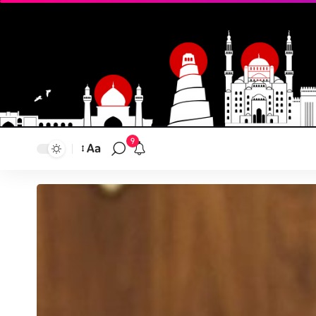
9
Aa
تغيير
حجم
النص