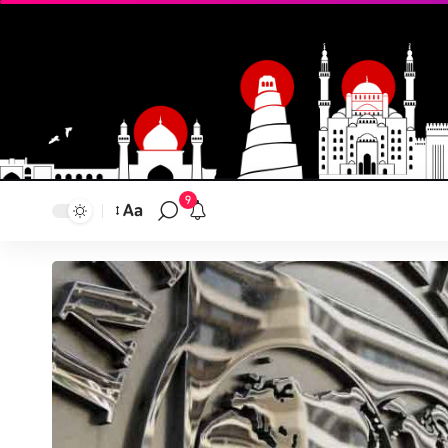
9
Aa
تغيير
حجم
النص