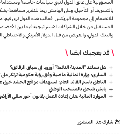
المسؤولية على عاتق الدول لتبني سياسات حاسمة ومستدامة ل
بالتسويف أو التأجيل، وعلى الهامش ربما للتقرير مساهمة بشكل
للانضمام إلى مجموعة البريكس، فغالب هذه الدول ترى فيها من
المستقبل من خلال الشراكات الاستراتيجية فيما بين الأعضاء، و
والبنك الدولي، والعريض من قِبل الدولار الأمريكي والاحتياطي ال
قد يعجبك ايضا
هل تساعد “المدينة النائمة” أوروبا في سباق الرقائق؟
الساري: وزارة المالية ماضية وفق رؤية حكومية ترتكز على تعز
الناطق باسم القائد العام: استهداف مواقع الحشد خرق 
بايش يلتحق بالمنتخب الوطني
الموارد المائية تعلن إعادة العمل بقانون أجور سقي الأراضي 
شارك هذا المنشور