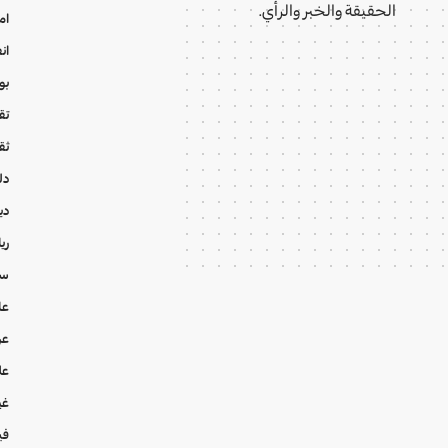
الحقيقة والخبر والرأي.
ام
ان
بو
تقا
ثق
دل
دي
ري
سي
عا
عر
عل
غي
في