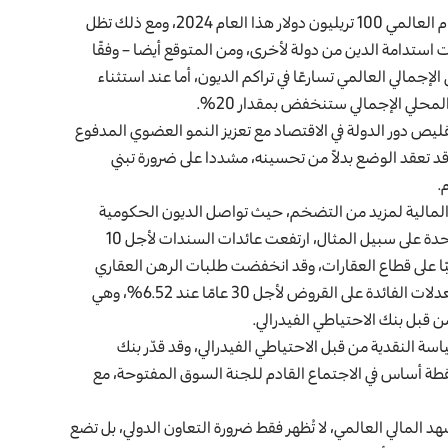
وبحسب توقعات الصندوق، من المحتمل أن يتجاوز الدين العام العالمي 100 تريليون دولار هذا العام 2024، ومع ذلك تظل
استدامة الدين من دولة لأخرى، ومن المتوقع أيضا – وفقًا
تي تمثل 70% من الناتج المحلي الإجمالي العالمي تسارعًا في تراكم الديون، أما عند استثناء
لمحلي الإجمالي ستنخفض بمقدار 20%.
ليص دور الدولة في الاقتصاد مع تعزيز النمو العضوي المدفوع
قد تعقد الوضع بدلاً من تحسينه، مشددا على ضرورة تبني
.
 المالية لمزيد من التضخم، حيث تواصل الديون الحكومية
المتزايدة الضغط على أسواق الدخل الثابت، ففي الولايات المتحدة على سبيل المثال، ارتفعت عائدات السندات لأجل 10
ما أثر سلبًا على قطاع العقارات، وقد انخفضت طلبات الرهن العقاري
بنسبة 6.7% في الأسبوع المنتهي في 18 تشرين الأول، مع بقاء معدلات الفائدة على القروض لأجل 30 عامًا عند 6.52%، وهي
 قبل بنك الاحتياطي الفيدرالي.
سة النقدية من قبل الاحتياطي الفيدرالي، وقد قدّر بنك
وتلندا” أن التخفيضات المتوقعة للفائدة لن تتجاوز 22 نقطة أساس في الاجتماع القادم للجنة السوق المفتوحة، مع
شهد المالي العالمي، لا تُظهر فقط ضرورة التعاون الدولي، بل تضع