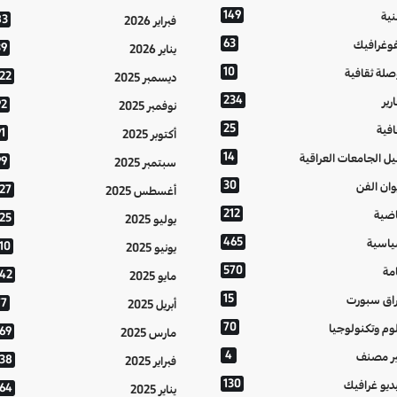
149
نية
83
فبراير 2026
63
فوغرافيك
39
يناير 2026
10
صلة ثقافية
122
ديسمبر 2025
234
رير
92
نوفمبر 2025
25
افية
1
أكتوبر 2025
14
يل الجامعات العراقية
99
سبتمبر 2025
30
وان الفن
127
أغسطس 2025
212
اضية
125
يوليو 2025
465
اسية
10
يونيو 2025
570
مة
142
مايو 2025
15
اق سبورت
77
أبريل 2025
70
وم وتكنولوجيا
169
مارس 2025
4
ر مصنف
138
فبراير 2025
130
ديو غرافيك
164
يناير 2025