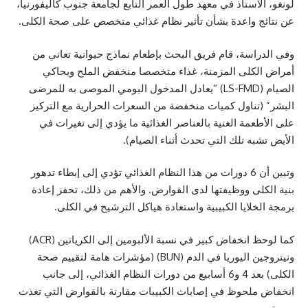
لونغو، الأستاذ في معهد طول العمر التابع لجامعة جنوب كاليفورنيا،
عن نتائج واعدة بشأن تأثير نظام غذائي متخصص على صحة الكلى.
وفي الدراسة، قام فريق البحث بإطعام نماذج حيوانية تعاني من
أمراض الكلى المزمنة، غذاء متخصصا منخفض الملح ويحاكي
الصيام (LS-FMD) “يعادل المدخول اليومي الموصى به للمرضى
البشر” (تناول كميات منخفضة من السعرات الحرارية مع التركيز
على الأطعمة الغنية بالعناصر الغذائية ما يؤدي إلى تغيرات في
الأيض تشبه تلك التي تحدث أثناء الصيام).
وتبين أن 6 دورات من هذا النظام الغذائي تؤدي إلى إبطاء تدهور
بنية الكلى ووظيفتها لدى القوارض. والأهم من ذلك، تحفز إعادة
برمجة الخلايا الكبيبية واستعادة هياكل الترشيح في الكلى.
كما لوحظ انخفاض كبير في نسبة الألبومين إلى الكرياتين (ACR)
ونيتروجين اليوريا في الدم (BUN) (مؤشرات هامة لتقييم صحة
الكلى) بعد 4 و6 أسابيع من دورات النظام الغذائي، إلى جانب
انخفاض ملحوظ في إصابات الكبيبات مقارنة بالقوارض التي تغذت