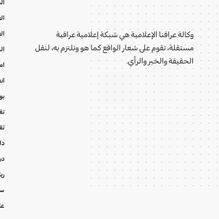
ال
ال
ال
وكالة عراقنا الإعلامية هي شبكة إعلامية عراقية
مستقلة، تقوم على شعار الواقع كما هو وتلتزم به، لنقل
ال
الحقيقة والخبر والرأي.
ام
ان
بو
تقا
ثق
دل
دي
ري
سي
عا