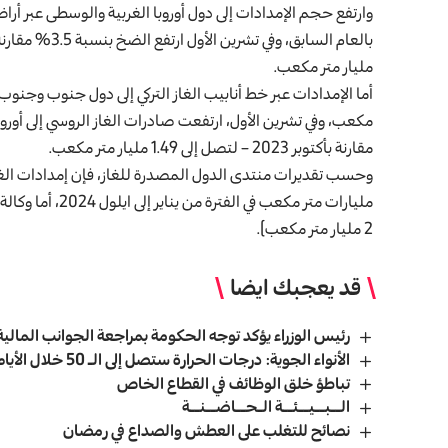
مليار متر مكعب.
مقارنة بأكتوبر 2023 – لتصل إلى 1.49 مليار متر مكعب.
2 مليار متر مكعب).
قد يعجبك ايضا
رئيس الوزراء يؤكد توجه الحكومة بمراجعة الجوانب المالية
الأنواء الجوية: درجات الحرارة ستصل إلى الـ 50 خلال الأيام المقبلة
تباطؤ خلق الوظائف في القطاع الخاص
الــبــيــئــة الـحــاضــنــة
نصائح للتغلب على العطش والصداع في رمضان