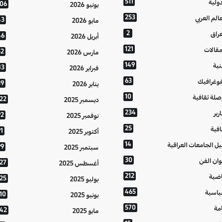
511
دولية
106
يونيو 2026
253
عالم العربي
43
مايو 2026
2
عراق
46
أبريل 2026
121
مقالات
52
مارس 2026
149
نية
83
فبراير 2026
63
فوغرافيك
39
يناير 2026
10
صلة ثقافية
122
ديسمبر 2025
234
رير
92
نوفمبر 2025
25
افية
1
أكتوبر 2025
14
يل الجامعات العراقية
99
سبتمبر 2025
30
وان الفن
127
أغسطس 2025
212
اضية
125
يوليو 2025
465
اسية
10
يونيو 2025
570
مة
142
مايو 2025