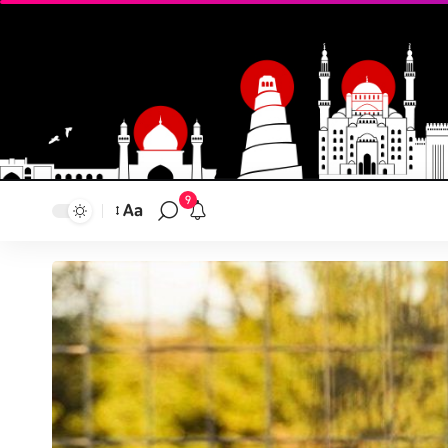
9
Aa
تغيير
حجم
النص