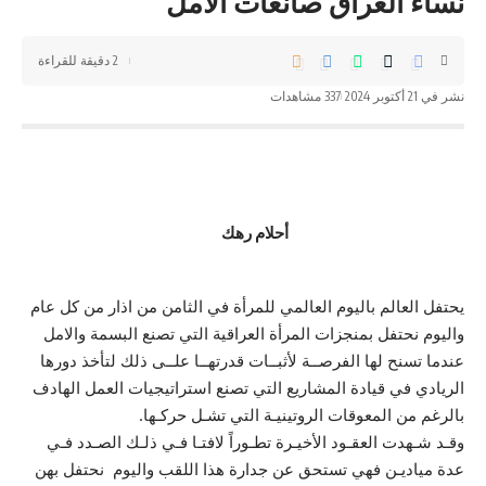
نساء العراق صانعات الأمل
2 دقيقة للقراءة
نشر في 21 أكتوبر 2024
337 مشاهدات
أحلام رهك
يحتفل العالم باليوم العالمي للمرأة في الثامن من اذار من كل عام
واليوم نحتفل بمنجزات المرأة العراقية التي تصنع البسمة والامل
عندما تسنح لها الفرصــة لأثبــات قدرتهــا علــى ذلك لتأخذ دورها
الريادي في قيادة المشاريع التي تصنع استراتيجيات العمل الهادف
بالرغم من المعوقات الروتينيـة التي تشـل حركـها.
وقـد شـهدت العقـود الأخيـرة تطـوراً لافتـا فـي ذلـك الصـدد فـي
عدة مياديـن فهي تستحق عن جدارة هذا اللقب واليوم نحتفل بهن