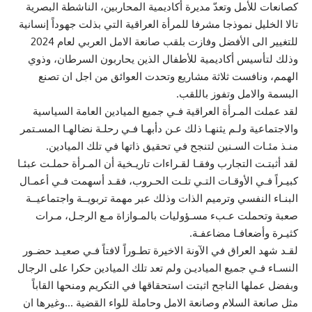
كصانعات للأمل وتعدّ مديرة أكاديمية المحاربين، الناشطة البصرية
تالا الخليل نموذجا مشرفا للمرأة العراقية التي بذلت جهوداً إنسانية
للتغيير الى الأفضل وفازت بلقب صانعة الامل العربي لعام 2024
وذلك لتأسيس أكاديمية للأطفال الذين يحاربون السرطان، وذوي
الهمم، ونافست ثلاثة مشاريع وتحدت العوائق من اجل ان تصنع
البسمة والامل وتفوز باللقب.
لقد عملت المـرأة العراقية فـي جميع الميادين العامة السياسية
والاجتماعية ولـم يثنهـا ذلك عـن دأبهـا فـي رحلـة نضالهـا المسـتمر
منـذ مئـات السـنين لتنجح في تحقيق ذاتها في تلك الميادين.
لقد أثبتـت التجارب وفقـا لقـراءات تاريـخية أن المـرأة حملـت عبئـا
كبيـراً فـي الأوقـات التـي تلـت الحـروب، فقـد أسهمت فـي أعمـال
البنـاء النفسي وترميم الذات وذلك عبر مهمة تربويــة واجتماعيــة
صعبة وتحملت عـبء مسـؤوليات بالمـوازاة مـع الرجـل، مـرات
كثيـرة وأضعافـا مضاعفـة.
لقـد شهد العراق في الآونة الاخيرة تطـوراً لافتاً فـي صعيـد حضـور
النسـاء فـي جميع المياديـن ولم تعد تلك الميادين حكرا على الرجال
وبفضل عملها الناجح اثبتت استحقاقها في التكريم ومنحها القاباً
مثل صانعة السلام وصانعة الامل وحاملة للواء القضية …وغيرها ان