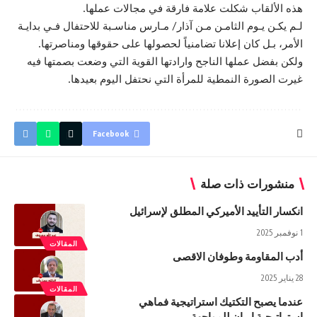
هذه الألقاب شكلت علامة فارقة في مجالات عملها.
لـم يكـن يـوم الثامـن مـن آذار/ مـارس مناسـبة للاحتفال فـي بدايـة
الأمر، بـل كان إعلانا تضامنياً لحصولها على حقوقها ومناصرتها.
ولكن بفضل عملها الناجح وارادتها القوية التي وضعت بصمتها فيه
غيرت الصورة النمطية للمرأة التي نحتفل اليوم بعيدها.
Facebook
منشورات ذات صلة
انكسار التأييد الأميركي المطلق لإسرائيل
1 نوفمبر 2025
المقالات
أدب المقاومة وطوفان الاقصى
28 يناير 2025
المقالات
عندما يصبح التكتيك استراتيجية فماهي
استراتيجية ايران للمواجهة