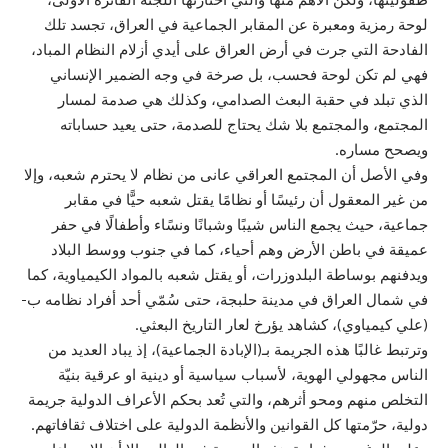
لوحة رمزية ومعبرة عن المقابر الجماعية في العراق، تجسد تلك
الفادحة التي جرت في أرض العراق علی أيدي أزلام النظام المباد،
فهي لم تكن لوحة فحسب، بل صرخة في وجه الضمير الإنساني
الذي تبلد في حقبة البعث الصدامي، وكذلك هي صدمة لمسار
المجتمع، والمجتمع بلا شك يحتاج للصدمة، حتى يعيد حساباته
ويصحح مساره.
وفي الأصل أن المجتمع العراقي عانی من نظام لا يحترم شعبه، وإلا
من غير المعقول أن رئيسًا أو نظامًا يقتل شعبه حيًّا في مقابر
جماعية، حيث يجمع الناس شيبًا وشبانًا ونسًاء وأطفالًا في حفر
عميقة في باطن الأرض وهم أحياء، كما في جنوب ووسط البلاد
ويدفنهم بوساطة البلدوزرات، أو يقتل شعبه بالمواد الكيمياوية، كما
في شمال العراق في مدينة حلبجة، حتى سُمّي أحد أفراد نظامه ب-
(علي كيمياوي)، كشاهد يؤرخ لعار التاريخ البعثي.
وترتبط غالبًا هذه الجريمة بـ(الإبادة الجماعية)، إذ يباد العديد من
الناس مجهولي الهوية، لأسباب سياسية أو دينية او عرقية بنيّة
التخلص منهم ومحو أثرهم، والتي تُعد بحكم الأعراف الدولية جريمة
دولية، حرّمتها كل القوانين والأنظمة الدولية علی اختلاف ثقافاتهم.