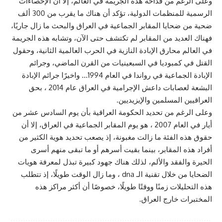
وعلی الرغم من فداحة هذه الجريمة في العالم، إلا أن الإحصاءات
الرسمية للمنظمات الدولية، تؤكد أن هناك ما يقرب من 300 ألف
ضحية من ضحايا المقابر الجماعية في العراق والبحث ما زال جاريًا،
فهناك العديد من المقابر لم تكتشف حتى الآن، وتشابه هذه الجريمة
في العالم محارق الإبادة النازية في الحرب العالمية الثانية، وحقول
القتل في كمبوديا في السبعينيات من القرن الماضي، وجرائم
الإبادة الجماعية في رواندا في العام 1994… واخيرًا جرائم الإبادة
البشعة لعصابات داعش الإجرامية في العراق عام 2014 ، بحق
العراقيين المسلمين والإيزيديين.
وعلی الرغم من تحديد الحكومة العراقية بأن يوم السادس عشر من
أيار في العام 2007 ، هو يوم المقابر الجماعية في العراق، إلا أن
حقوق هذه الفئة ما زالت مغبونة، إذ يصعب تحديد هوية الكثير من
أفراد هذه المقابر، بينما بقيت أسرهم أو ما تبقی منهم أسری
الحيرة والفقد والألم، لذلك هناك جهود كبيرة تبذل لمعرفة هويات
الضحايا من خلال تقنية الـ dna ، وما زال الوقت طويلًا، إذ تتطلب
هذه التحليلات زمنًا ووقتًا طويلًا، خصوصًا أن أكثر مراكز هذه
المختبرات خارج العراق.