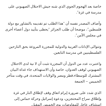
خاصة بعد الهجوم الجوي الذي شنه جيش الاحتلال الصهيوني على
مدرسة في غزة”.
وأضاف المصدر نفسه أن “هذا الطلب تم تقديمه بالتشاور مع دولة
فلسطين
“، موضحا أن طلب الجزائر “يحظى بتأييد دول أعضاء أخرى
في مجلس الأمن”.
وتتوالى الإدانات العربية والدولية للمجزرة المروعة بحق النازحين
الفلسطينيين في مدرسة التابعين.
واعتبرت عدد من الدول أن المجزرة تثبت أن لا نية لدى الاحتلال
الصهيوني لوقف العدوان، خاصة وأن الاستهداف جاء غداة البيان
المشترك للوسطاء،قطر ومصر والولايات المتحدة، في وقت متأخر
الخميس – الجمعة
الذي شدد على ضرورة إبرام اتفاق وقف لإطلاق النار في غزة
وإطلاق سراح المحتجزين، ودعوة إسرائيل وحركة حماس إلى
استئناف عاجل للمفاوضات يوم الخميس المقبل.