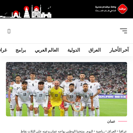
آخر الأخبار
العراق
الدولية
العالم العربي
برامج
غرا
عمان
عراقنا
>
العراق
>
رياضية
>
اليوم ..منتخبنا الوطني يواجه عمان وعينه على الثلاث نقاط