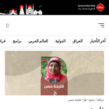
آخر الأخبار
العراق
الدولية
العالم العربي
برامج
غرا
عراقنا
>
برامج
>
هُنَّ
>
فليحة حسن