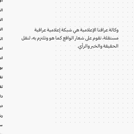
ال
ال
ال
ال
وكالة عراقنا الإعلامية هي شبكة إعلامية عراقية
مستقلة، تقوم على شعار الواقع كما هو وتلتزم به، لنقل
ال
الحقيقة والخبر والرأي.
ام
ان
بو
تقا
ثق
دل
دي
ري
سي