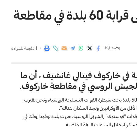
القوات الروسية تسيطر على قرابة 60 بلدة في مقاطعة
1 دقيقة للقراءة
مشاركة
ة في خاركوف فيتالي غانشيف ، أن ما
قال غانشيف لإذاعة “كومسومولسكايا برافدا”: “هناك أكثر من 50 بلدة تحت سيطرة القوات المسلحة الروسية، ونحن نقترب
 قوات “فوستوك” (الشرق) الروسية، حررت بلدة نوفوداروفكا في