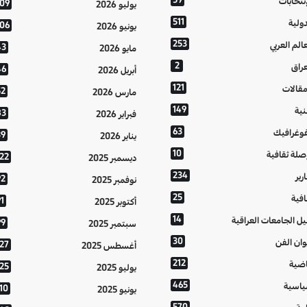
إنتخابات
109
يوليو 2026
511
دولية
106
يونيو 2026
253
عالم العربي
43
مايو 2026
2
عراق
46
أبريل 2026
121
مقالات
52
مارس 2026
149
نية
83
فبراير 2026
63
فوغرافيك
39
يناير 2026
10
صلة ثقافية
122
ديسمبر 2025
234
رير
92
نوفمبر 2025
25
افية
1
أكتوبر 2025
14
يل الجامعات العراقية
99
سبتمبر 2025
30
وان الفن
127
أغسطس 2025
212
اضية
125
يوليو 2025
465
اسية
10
يونيو 2025
570