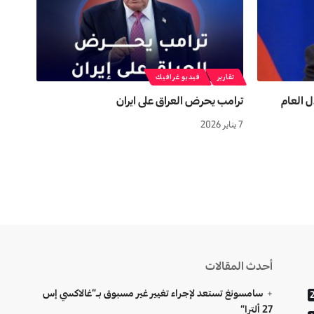
تقارير
فيديو غرافيك
 العام
ترامب يحرض العراق على ايران
7 يناير 2026
أحدث المقالات
سامسونغ تستعد لإجراء تغيير غير مسبوق بـ”غالاكسي إس
27 ألترا”