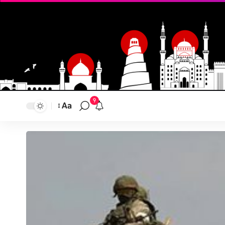
9
Aa
تغيير
حجم
النص