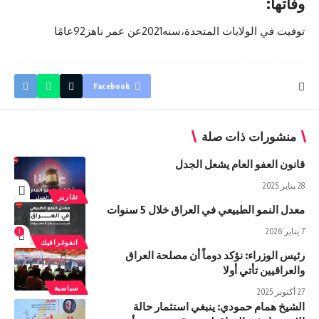
وفاتها:
توفيت في الولايات المتحدة،سنه2021عن عمر ناهز92عامًا
Facebook
منشورات ذات صلة
قانون العفو العام يشعل الجدل
28 يناير 2025
تقارير
معدل النمو الطبیعي في العراق خلال 5 سنوات
7 يناير 2026
1
انفوغرافيك
رئيس الوزراء: نؤكد دوماً أن مصلحة العراق
والعراقيين تأتي أولا
سياسية
27 أكتوبر 2025
الشيخ همام حمودي: ينبغي استثمار حالة