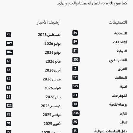
كما هو وتلتزم به، لنقل الحقيقة والخبر والرأي.
التصنيفات
أرشيف الأخبار
اقتصادية
84
أغسطس 2026
23
الإنتخابات
59
يوليو 2026
109
الدولية
511
يونيو 2026
106
العالم العربي
253
مايو 2026
43
العراق
2
أبريل 2026
46
المقالات
121
مارس 2026
52
امنية
149
فبراير 2026
83
انفوغرافيك
63
يناير 2026
39
بوصلة ثقافية
10
ديسمبر 2025
122
تقارير
234
نوفمبر 2025
92
ثقافية
25
أكتوبر 2025
91
دليل الجامعات العراقية
14
سبتمبر 2025
99