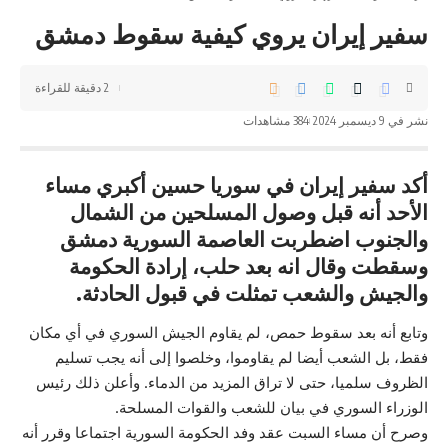
سفير إيران يروي كيفية سقوط دمشق
2 دقيقة للقراءة
نشر في 9 ديسمبر 2024
384 مشاهدات
أکد سفير إيران في سوريا حسین أکبري مساء
الأحد أنه قبل وصول المسلحين من الشمال
والجنوب اضطربت العاصمة السوریة دمشق
وسقطت وقال انه بعد حلب، إرادة الحكومة
والجيش والشعب تمثلت في قبول الحادثة.
وتابع أنه بعد سقوط حمص، لم یقاوم الجيش السوري في أي مكان
فقط، بل الشعب أيضا لم يقاوموا، وخلصوا إلى أنه يجب تسلیم
الظروف سلميا، حتى لا تراق المزيد من الدماء. وأعلن ذلك رئیس
الوزراء السوري في بیان للشعب والقوات المسلحة.
وصرح أن مساء السبت عقد وفد الحكومة السورية اجتماعا وقرر أنه