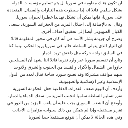
لن تكون هناك مقاومة في سوريا بل یتم تسليم مؤسسات الدولة
بشكل سلمي قائلا انه إذا سيطرت هذه التيارات والفصائل المتعددة
على سوریا، فإنها يمكن أن تشكل تهديدا خطيرا لجيران سوريا.
وقال انه بالإضافة إلى احتلال المزید من الجغرافيا السورية، یسعی
الکیان الصهيوني أيضا إلى تحقيق أهداف أخرى.
وصرح أن جريمة بشار الأسد هي أنه كان في محور المقاومة قائلا
ان التيار الذي يتولى السلطة حاليا في سوريا يريد الحكم، بينما كنا
في السابق نواجه حركة مثل داعش تريد الدمار.
وتابع أن تقسيم سوريا غير وارد تقريبا قائلا اننا نشهد أن المسلحين
جاؤوا من الشمال والأکراد والقسد من الجنوب والشرق ولاتوجد
بینهم مواقف مشترکة وقد تصبح سوریا ساحة قتال لعدد من الدول
الإسلامية وغير الإسلامية والصهيونية.
وأردف أن اليوم ضعف القدرات الدفاعية جعل الحكومة السورية
تقرر تسليم السلطة سلميا لتجنب المزيد من سفك الدماء والدمار.
وأوضح أن الشعب السوري یجب علیه أن یلعب المزید من الدور في
تقریر مستقبله وإذا لم یتمکن من ذلك سیواجه مؤامرات الأجانب
وفي هذه الحالة لا یمکن أن نتوقع مستقبلا جیدا لسوریا