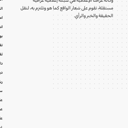
مستقلة، تقوم على شعار الواقع كما هو وتلتزم به، لنقل
ال
الحقيقة والخبر والرأي.
ام
ان
بو
تقا
ثق
دل
دي
ري
سي
عا
عر
عل
غي