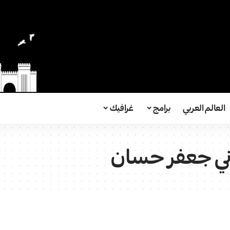
العالم العربي
برامج
غرافيك
دني جعفر حسان