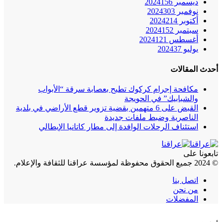
ديسمبر 2024
156
نوفمبر 2024
303
أكتوبر 2024
214
سبتمبر 2024
152
أغسطس 2024
121
يوليو 2024
37
أحدث المقالات
مكافحة إجرام كركوك تطيح بعصابة سرقة “الأبواب
والشبابيك” في الحويجة
القبض على 6 متهمين بقضية تزوير قطع الأراضي في بلدية
الناصرية وضبط ملفات جديدة
استئناف الرحلات الوافدة إلى مطار كاتانيا الإيطالي
تابعونا على
© 2024 جميع الحقوق محفوظة لمؤسسة عراقنا للثقافة والإعلام.
اتصل بنا
من نحن
المفضلات