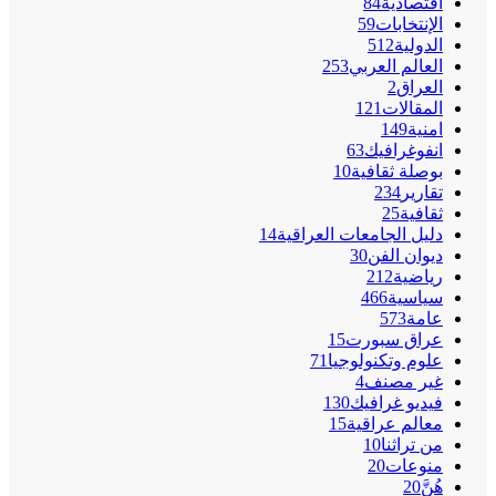
اقتصادية
84
الإنتخابات
59
الدولية
512
العالم العربي
253
العراق
2
المقالات
121
امنية
149
انفوغرافيك
63
بوصلة ثقافية
10
تقارير
234
ثقافية
25
دليل الجامعات العراقية
14
ديوان الفن
30
رياضية
212
سياسية
466
عامة
573
عراق سبورت
15
علوم وتكنولوجيا
71
غير مصنف
4
فيديو غرافيك
130
معالم عراقية
15
من تراثنا
10
منوعات
20
هُنَّ
20