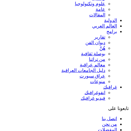
علوم وتكنولوجيا
عامة
المقالات
الدولية
العالم العربي
برامج
تقارير
ديوان الفن
هُنَّ
بوصلة ثقافية
من تراثنا
معالم عراقية
دليل الجامعات العراقية
عراق سبورت
منوعات
غرافيك
انفوغرافيك
فيديو غرافيك
تابعونا على
اتصل بنا
من نحن
المفضلات