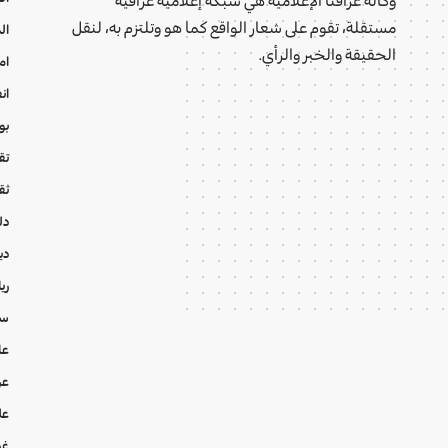
مستقلة، تقوم على شعار الواقع كما هو وتلتزم به، لنقل
ال
الحقيقة والخبر والرأي.
ام
ان
بو
تقا
ثق
دل
دي
ري
سي
عا
عر
عل
غي