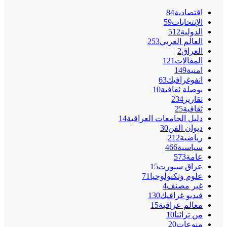
اقتصادية
84
الإنتخابات
59
الدولية
512
العالم العربي
253
العراق
2
المقالات
121
امنية
149
انفوغرافيك
63
بوصلة ثقافية
10
تقارير
234
ثقافية
25
دليل الجامعات العراقية
14
ديوان الفن
30
رياضية
212
سياسية
466
عامة
573
عراق سبورت
15
علوم وتكنولوجيا
71
غير مصنف
4
فيديو غرافيك
130
معالم عراقية
15
من تراثنا
10
منوعات
20