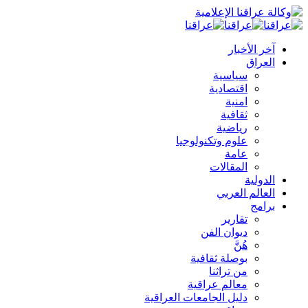
آخر الأخبار
العراق
سياسية
اقتصادية
امنية
ثقافية
رياضية
علوم وتكنولوجيا
عامة
المقالات
الدولية
العالم العربي
برامج
تقارير
ديوان الفن
هُنَّ
بوصلة ثقافية
من تراثنا
معالم عراقية
دليل الجامعات العراقية