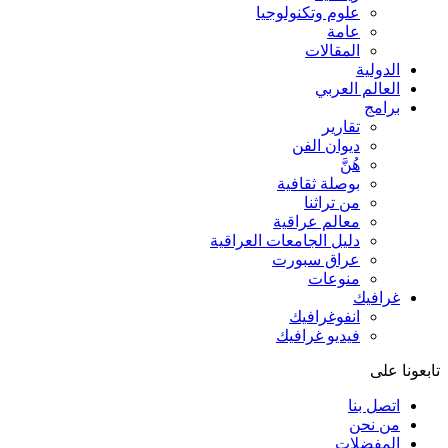
علوم وتكنولوجيا
عامة
المقالات
الدولية
العالم العربي
برامج
تقارير
ديوان الفن
هُنَّ
بوصلة ثقافية
من تراثنا
معالم عراقية
دليل الجامعات العراقية
عراق سبورت
منوعات
غرافيك
انفوغرافيك
فيديو غرافيك
تابعونا على
اتصل بنا
من نحن
المفضلات