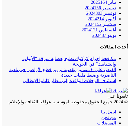
يناير 2025
164
ديسمبر 2024
156
نوفمبر 2024
303
أكتوبر 2024
214
سبتمبر 2024
152
أغسطس 2024
121
يوليو 2024
37
أحدث المقالات
مكافحة إجرام كركوك تطيح بعصابة سرقة “الأبواب
والشبابيك” في الحويجة
القبض على 6 متهمين بقضية تزوير قطع الأراضي في بلدية
الناصرية وضبط ملفات جديدة
استئناف الرحلات الوافدة إلى مطار كاتانيا الإيطالي
تابعونا على
© 2024 جميع الحقوق محفوظة لمؤسسة عراقنا للثقافة والإعلام.
اتصل بنا
من نحن
المفضلات