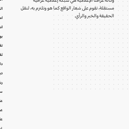
مستقلة، تقوم على شعار الواقع كما هو وتلتزم به، لنقل
ال
الحقيقة والخبر والرأي.
ام
ان
بو
تقا
ثق
دل
دي
ري
سي
عا
عر
عل
غي