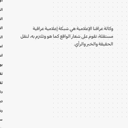
ال
ال
ال
ال
وكالة عراقنا الإعلامية هي شبكة إعلامية عراقية
مستقلة، تقوم على شعار الواقع كما هو وتلتزم به، لنقل
ال
الحقيقة والخبر والرأي.
ام
ان
بو
تقا
ثق
دل
دي
ري
سي