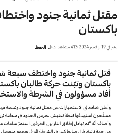
مقتل ثمانية جنود واختطا
باكستان
نشر في 19 نوفمبر 2024
413 مشاهدات
قتل ثمانية جنود واختطف سبعة ش
باكستان وتبّنت حركة طالبان باكس
أفاد مسؤولون في الشرطة والاستخبار
وأعلن ضابط في الاستخبارات عن مقتل ثمانية جنود وتسعة مها
مسلّحون استهدفوا نقطة تفتيش لحرس الحدود في منطقة تيراه 
وأضاف أنّه “تم تبادل إطلاق النار بين الطرفين استمرّ ساعات عد
من جهة ثانية، قال ضابط كبير في الشرطة إنّه في هجوم منفصل