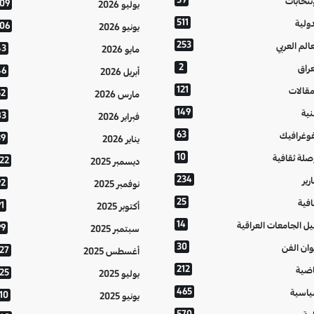
إنتخابات
109
يوليو 2026
511
دولية
106
يونيو 2026
253
عالم العربي
43
مايو 2026
2
عراق
46
أبريل 2026
121
مقالات
52
مارس 2026
149
نية
83
فبراير 2026
63
فوغرافيك
39
يناير 2026
10
صلة ثقافية
122
ديسمبر 2025
234
رير
92
نوفمبر 2025
25
افية
1
أكتوبر 2025
14
يل الجامعات العراقية
99
سبتمبر 2025
30
وان الفن
127
أغسطس 2025
212
اضية
125
يوليو 2025
465
اسية
10
يونيو 2025
570