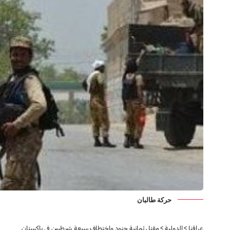
حركة طالبان
عراقنا
>
الدولية
>
مقتل ثمانية جنود واختطاف سبعة شرطيين في باكستان