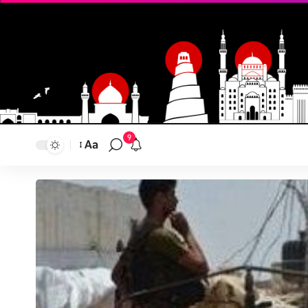
9
Aa
تغيير
حجم
النص