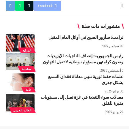
Facebook
منشورات ذات صلة
ترامب: سأزور الصين في أوائل العام المقبل
20 سبتمبر 2025
الدولية
رئيس الجمهورية: إنصاف الناجيات الإيزيديات
وصون كرامتهن مسؤولية وطنية لا تقبل التهاون
سياسية
5 أغسطس 2026
علماء: حقنة ثورية تنهي معاناة فقدان السمع
بشكل جذري
عامة
30 يوليو 2025
معدلات سوء التغذية في غزة تصل إلى مستويات
مثيرة للقلق
العالم العربي
29 يوليو 2025