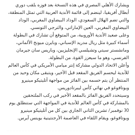
ويشارك الأهلي المصري في هذه النسخة بعد فوزه بلقب دوري
أبطال أفريقيا، لينضم إلى قائمة الأندية العربية التي تمثل المنطقة،
والتي تضم الهلال السعودي، الوداد البيضاوي المغربي، الوداد
البيضاوي المغربي، العين الإماراتي، والترجي التونسي.
وعلى صعيد الأندية الأوروبية، من المتوقع أن تشارك في البطولة
أسماء كبيرة مثل ريال مدريد الإسباني، وبايرن ميونخ الألماني،
ومانشستر سيتي وتشيلسي الإنجليزيين، وباريس سان جيرمان
الفرنسي، وهو ما سيعزز القوة. من البطولة.
وأعلن الاتحاد الدولي مشاركة إنتر ميامي الأمريكي في كأس العالم
للأندية ليحسم الفريق المقعد قبل الأخير، ويتبقى مكان وحيد من
المنتظر أن يتم حسمه بين الفائز من مواجهة أتليتيكو مينيرو
وبوتافوغو في نهائي كأس ليبرتادوريس.
وسيتحدد الفريق الفائز بالمقعد الأخير في ركب الملتحقين
بالمشاركة في كأس العالم للأندية في المواجهة التي ستنطلق يوم
30 نوفمبر/ تشرين الثاني الجاري بين كل من أتليتيكو مينيرو
وبوتافوغو، ويقام اللقاء في العاصمة الأرجنتينية بوينس آيرس.