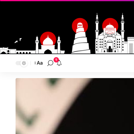
9
Aa
تغيير
حجم
النص