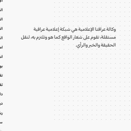
ال
ال
ال
ال
وكالة عراقنا الإعلامية هي شبكة إعلامية عراقية
مستقلة، تقوم على شعار الواقع كما هو وتلتزم به، لنقل
ال
الحقيقة والخبر والرأي.
ام
ان
بو
تقا
ثق
دل
دي
ري
سي