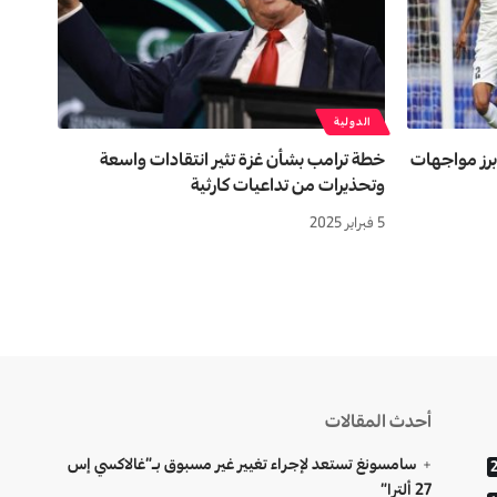
الدولية
أبرز مواجهات
خطة ترامب بشأن غزة تثير انتقادات واسعة
وتحذيرات من تداعيات كارثية
5 فبراير 2025
أحدث المقالات
سامسونغ تستعد لإجراء تغيير غير مسبوق بـ”غالاكسي إس
27 ألترا”