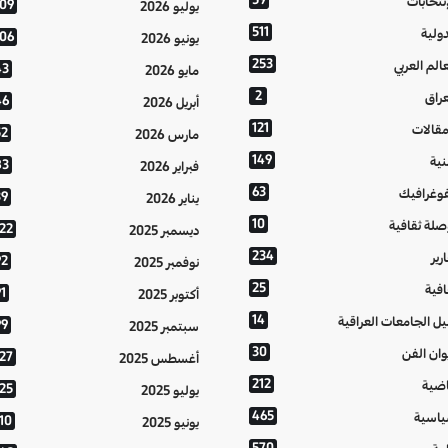
إنتخابات
109
يوليو 2026
511
دولية
106
يونيو 2026
253
عالم العربي
43
مايو 2026
2
عراق
46
أبريل 2026
121
مقالات
52
مارس 2026
149
نية
83
فبراير 2026
63
فوغرافيك
39
يناير 2026
10
صلة ثقافية
122
ديسمبر 2025
234
رير
92
نوفمبر 2025
25
افية
1
أكتوبر 2025
14
يل الجامعات العراقية
99
سبتمبر 2025
30
وان الفن
127
أغسطس 2025
212
اضية
125
يوليو 2025
465
اسية
10
يونيو 2025
570