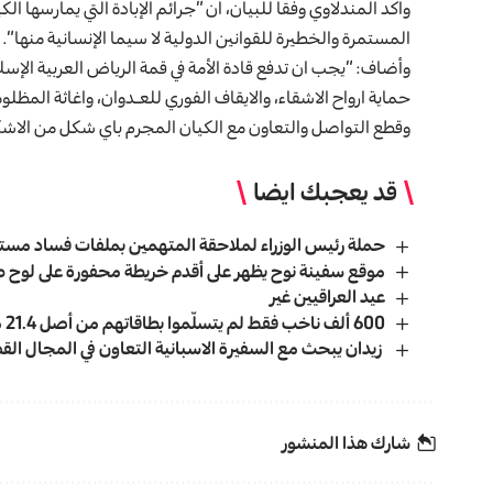
واكد المندلاوي وفقاً للبيان، ان “جرائم الإبادة التي يمارسها ال
المستمرة والخطيرة للقوانين الدولية لا سيما الإنسانية منها”.
وأضاف: “يجب ان تدفع قادة الأمة في قمة الرياض العربية الإس
حماية ارواح الاشقاء، والايقاف الفوري للعـدوان، واغاثة المظل
وقطع التواصل والتعاون مع الكيان المجرم باي شكل من الاشك
قد يعجبك ايضا
حملة رئيس الوزراء لملاحقة المتهمين بملفات فساد مست
موقع سفينة نوح يظهر على أقدم خريطة محفورة على لوح طي
عيد العراقيين غير
600 ألف ناخب فقط لم يتسلّموا بطاقاتهم من أصل 21.4 مليوناً يحق لهم التصويت
زيدان يبحث مع السفيرة الاسبانية التعاون في المجال الق
شارك هذا المنشور