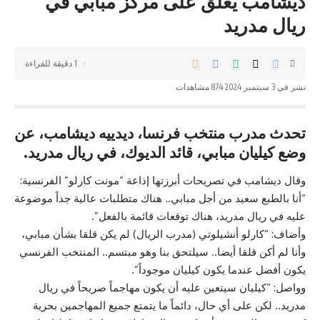
ديشامب يعلق على مركز مبابي في
ريال مدريد
1 دقيقة للقراءة
نشر في 3 سبتمبر 2024
874 مشاهدات
تحدث مدرب منتخب فرنسا، ديدييه ديشامب، عن
وضع كيليان مبابي، قائد الديوك، في ريال مدريد.
وقال ديشامب في تصريحات أبرزتها إذاعة “مونت كارلو” الفرنسية:
“أنا بالطبع سعيد من أجل مبابي.. هناك متطلبات عالية جداً موضوعة
عليه في ريال مدريد، هناك توقعات قائمة بالفعل”.
وأضاف: “كارلو أنشيلوتي (مدرب الريال) لم يكن قلقا بشأن مبابي،
وأنا لم أكن قلقا أيضا.. سيلتحق بنا وهو مبتسم.. المنتخب الفرنسي
يكون أفضل عندما يكون كيليان موجوداً”.
وواصل: “كيليان سيتعين عليه أن يكون مهاجماً صريحاً في
ريال
مدريد
.. لكن على أي حال، دائماً ما يتمتع جميع المهاجمين بحرية