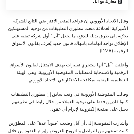
معارك مع آبل
وقال الاتحاد الأوروبي إن قواعد المتجر الافتراضي التابع للشركة
الأميركية العملاقة منعت مطوري التطبيقات من توجيه المستهلكين
بحرّية إلى طرق بديلة للدفع، ما يجعل “آبل” أول شركة تقنية على
الإطلاق تواجه اتهامات بانتهاك قانون جديد يُعرف بقانون الأسواق
الرقمية (DMA).
وأعلنت “آبل” أنها ستجري تغييرات بهدف الامتثال لقانون الأسواق
الرقمية والاستجابة لمتطلبات المفوضية الأوروبية، وهي الهيئة
التنظيمية المعنية بمكافحة الاحتكار في الاتحاد الأوروبي.
وقالت المفوضية الأوروبية في وقت سابق إن مطوري التطبيقات
كانوا قادرين فقط على توجيه العملاء من خلال رابط في تطبيقهم
يحيل على صفحة إلكترونية لإبرام أي عقود.
وأشارت المفوضية إلى أن آبل وضعت “قيوداً عدة” على المطوّرين
كانت تمنعهم من التواصل والترويج للعروض وإبرام العقود من خلال