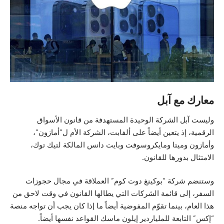
معارك مع آبل
وليست آبل الشركة الوحيدة المستهدفة من قانون الأسواق
الرقمية، إذ يتعين أيضاً على ألفابت، الشركة الأم ل”أمازون”،
وأمازون وميتا ومايكروسوفت وبايت دانس المالكة لتيك توك،
الامتثال بدورها للقانون.
وستنضم شركة “بوكينغ دوت كوم” العملاقة في مجال حجوزات
السفر، إلى قائمة الشركات التي يطالها القانون في وقت لاحق من
هذا العام، بينما تقوّم المفوضية أيضاً ما إذا كان يجب أن تواجه منصة
“إكس” التابعة للملياردير إيلون ماسك القواعد نفسها أيضاً.