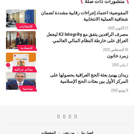
منشورات ذات صلة
المفوضية: اعتماد إجراءات رقابية مشددة لضمان
شفافية العملية الانتخابية
الإنتخابات
27 أكتوبر 2025
مصرف الرافدين یتفق مع K2 Integrity لیجعل
العراق علی خارطة النظام المالي العالمي
اقتصادية
16 أغسطس 2025
زمرد خاتون
1 يناير 2025
1
معالم عراقية
زيدان يهنئ بعثة الحج العراقية بحصولها على
المركز الأول بين بعثات الحج الإسلامية
سياسية
9 يونيو 2025
اتصل بنا
من نحن
المفضلات