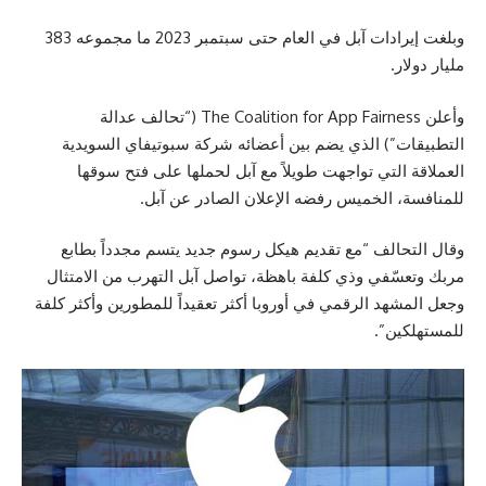
وبلغت إيرادات آبل في العام حتى سبتمبر 2023 ما مجموعه 383
مليار دولار.
وأعلن The Coalition for App Fairness (“تحالف عدالة
التطبيقات”) الذي يضم بين أعضائه شركة سبوتيفاي السويدية
العملاقة التي تواجهت طويلاً مع آبل لحملها على فتح سوقها
للمنافسة، الخميس رفضه الإعلان الصادر عن آبل.
وقال التحالف “مع تقديم هيكل رسوم جديد يتسم مجدداً بطابع
مربك وتعسّفي وذي كلفة باهظة، تواصل آبل التهرب من الامتثال
وجعل المشهد الرقمي في أوروبا أكثر تعقيداً للمطورين وأكثر كلفة
للمستهلكين”.