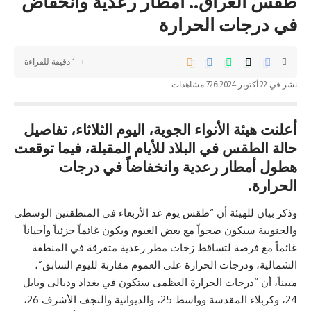
طقس العراق.. أمطار رعدية وانخفاض
في درجات الحرارة
1 دقيقة للقراءة
نشر في 22 أكتوبر 2024
726 مشاهدات
أعلنت هيئة الأنواء الجوية، اليوم الثلاثاء، تفاصيل
حالة الطقس في البلاد للأيام المقبلة، فيما توقعت
هطول أمطار رعدية وانخفاضاً في درجات
الحرارة.
وذكر بيان للهيئة أن “طقس يوم غد الأربعاء في المنطقتين الوسطى
والجنوبية سيكون صحواً مع بعض الغيوم ويكون غائماً جزئياً وأحياناً
غائماً مع فرصة لتساقط زخات مطر رعدية متفرقة في المنطقة
الشمالية، ودرجات الحرارة على العموم مقاربة لليوم السابق”،
مبيناً، أن “درجات الحرارة العظمى ستكون في بغداد وديالى وبابل
24، وكربلاء المقدسة وواسط 25، والديوانية والنجف الأشرف 26،