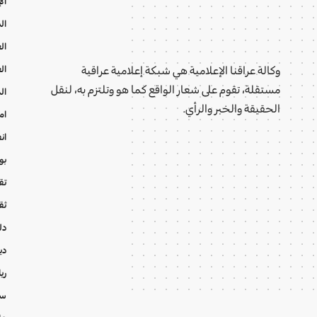
ال
ال
ال
ال
وكالة عراقنا الإعلامية هي شبكة إعلامية عراقية
مستقلة، تقوم على شعار الواقع كما هو وتلتزم به، لنقل
ال
الحقيقة والخبر والرأي.
ام
ان
بو
تقا
ثق
دل
دي
ري
سي