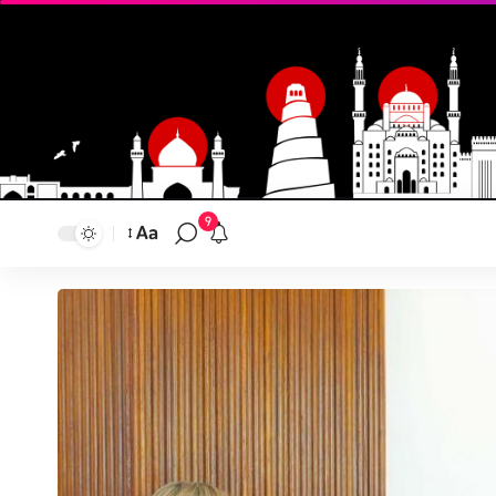
9
Aa
تغيير
حجم
النص