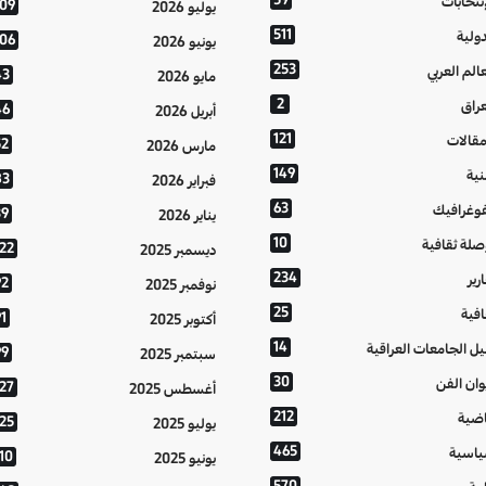
إنتخابات
109
يوليو 2026
511
دولية
106
يونيو 2026
253
عالم العربي
43
مايو 2026
2
عراق
46
أبريل 2026
121
مقالات
52
مارس 2026
149
نية
83
فبراير 2026
63
فوغرافيك
39
يناير 2026
10
صلة ثقافية
122
ديسمبر 2025
234
رير
92
نوفمبر 2025
25
افية
1
أكتوبر 2025
14
يل الجامعات العراقية
99
سبتمبر 2025
30
وان الفن
127
أغسطس 2025
212
اضية
125
يوليو 2025
465
اسية
10
يونيو 2025
570