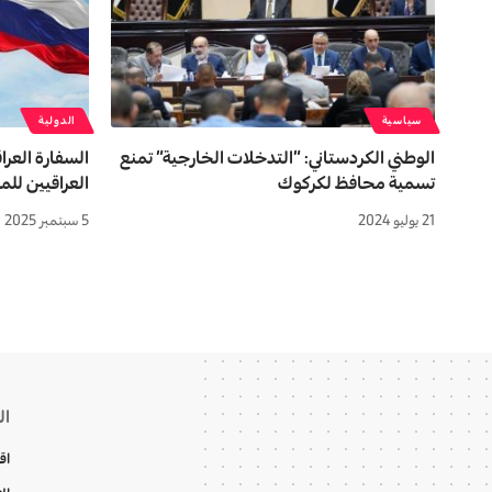
سياسية
الدولية
الوطني الكردستاني: “التدخلات الخارجية” تمنع
السفارة العرا
تسمية محافظ لكركوك
العراقيين للم
21 يوليو 2024
5 سبتمبر 2025
ال
اق