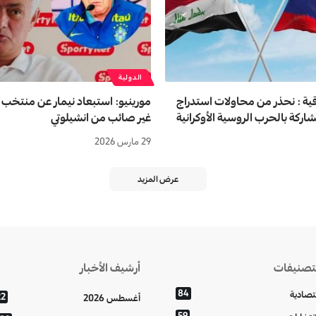
الدولية
قية : نحذر من محاولات استدراج
مورينيو: استبعاد نيمار عن منتخب الب
شاركة بالحرب الروسية الأوكرانية
غير صائب من انشيلوتي
29 مارس 2026
عرض المزيد
تصنيفات
أرشيف الأخبار
84
تصادية
22
أغسطس 2026
59