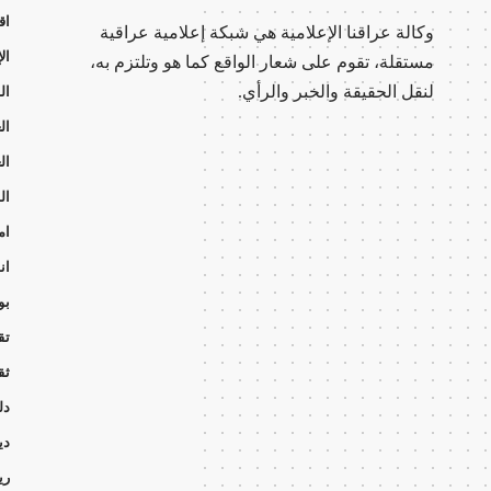
اق
وكالة عراقنا الإعلامية هي شبكة إعلامية عراقية
ال
مستقلة، تقوم على شعار الواقع كما هو وتلتزم به،
لنقل الحقيقة والخبر والرأي.
ال
ال
ال
ال
ام
ان
بو
تق
ثق
دل
دي
ري