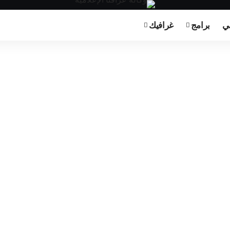
بي
برامج
غرافيك