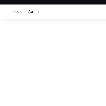
Aa
تغيير
حجم
النص