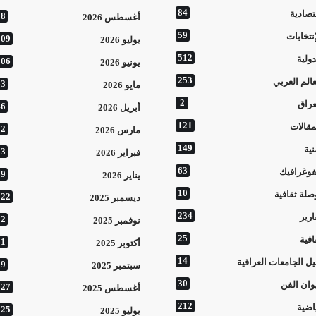
84
تصادية
28
أغسطس 2026
59
إنتخابات
109
يوليو 2026
512
دولية
106
يونيو 2026
253
عالم العربي
43
مايو 2026
2
عراق
46
أبريل 2026
121
مقالات
52
مارس 2026
149
نية
83
فبراير 2026
63
فوغرافيك
39
يناير 2026
10
صلة ثقافية
122
ديسمبر 2025
234
ارير
92
نوفمبر 2025
25
افية
91
أكتوبر 2025
14
يل الجامعات العراقية
99
سبتمبر 2025
30
وان الفن
127
أغسطس 2025
212
اضية
125
يوليو 2025