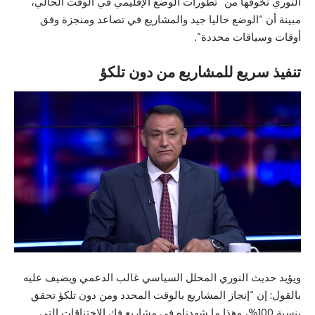
النوري تخوفها من “تطورات الوضع الإقليمي في الوقت الحالي،
مبينة أن “الوضع حاليا جيد والمشاريع في تصاعد ومنجزة وفق
أوقات وسياقات محددة”.
تنفيذ سريع للمشاريع من دون تلكؤ
ويؤيد حديث النوري المحلل السياسي غالب الدعمي ويضيف عليه
بالقول: إن “إنجاز المشاريع بالوقت المحدد ومن دون تلكؤ تحقق
بنسبة 100%، وهذا ما شهدناه في مشاريع فك الاختناقات التي