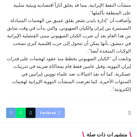
منشآت النفط الإيرانية، مما قد يخلق آثاراً اقتصادية وبيئية سلبية
على المنطقة بأكملها”.
وأضافت أن “إدارة بايدن تشعر بقلق عميق من الهجمات المتبادلة
المستمرة بين إيران والكيان الصهيوني، والتي بدأت في وقت سابق
من هذا العام بعد أن ضرب الكيان الصهيوني مبنى القنصلية الإيرانية
في دمشق، بأنها يمكن أن تتحول إلى حرب إقليمية كبرى تسحب
الولايات المتحدة أيضا”.
وتابعت أن “الكيان الصهيوني يخطط منذ عقود لهجمات على قدرات
إيران النووية، وقبل عامين فقط قام بمحاكاة ضربته في تدريبات
عسكرية، كما أنه نفذ اغتيالات ضد علماء نوويين إيرانيين في
السنوات الأخيرة، كما تعرضت المنشآت النووية الإيرانية لهجمات
إلكترونية”.
Facebook
منشورات ذات صلة