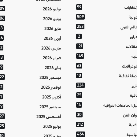
59
إنتخابات
109
يوليو 2026
509
دولية
106
يونيو 2026
253
عالم العربي
43
مايو 2026
2
عراق
46
أبريل 2026
121
مقالات
52
مارس 2026
149
نية
83
فبراير 2026
63
فوغرافيك
39
يناير 2026
10
صلة ثقافية
122
ديسمبر 2025
234
رير
92
نوفمبر 2025
25
افية
1
أكتوبر 2025
14
يل الجامعات العراقية
99
سبتمبر 2025
30
وان الفن
127
أغسطس 2025
212
اضية
125
يوليو 2025
464
اسية
10
يونيو 2025