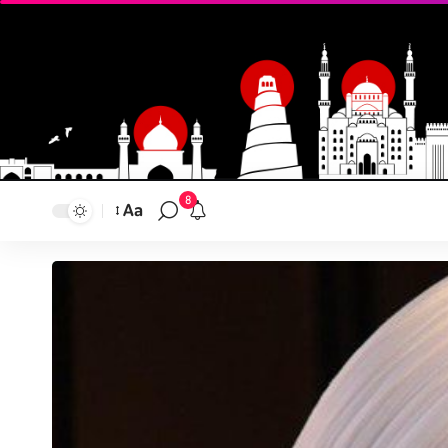
8
Aa
تغيير
حجم
النص