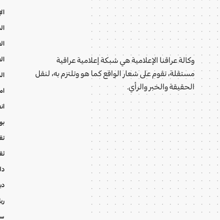
ال
ال
ال
ال
وكالة عراقنا الإعلامية هي شبكة إعلامية عراقية
مستقلة، تقوم على شعار الواقع كما هو وتلتزم به، لنقل
ال
الحقيقة والخبر والرأي.
ام
ان
بو
تقا
ثق
دل
دي
ري
سي