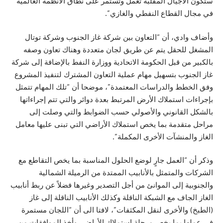
ستكون الأجيال المقلبة تعمل وتستمر على نطاق الأنظمة العالمية
في مجال القطاع النفطي والغازي”.
وأضاف وادي، أن “التعاون بين شركة غاز الجنوب وشركة توتال
المشغل للحقل يتم عن طريق لجان متعددة وهناك تعاون وصفه
بالكبير من قبل الحكومة الاتحادية و
وزارة النفط
بالإضافة إلى شركة
غاز الجنوب بتسهيل مهام عملية التعاون المشترك لتنفيذ المشروع
وفق الخطط والدراسات المعتمدة”، موضحا أن “تلك المهام تتمثل
بإجراءات استملاك الأرض المرتبط بعدة دوائر والتي تتم إجراءاتها
بالشكل القانوني والأصولي حسب الضوابط والتي وصلت إلى
مراحل متقدمة بما يخص استملاك الأراضي التي تبنى عليها معامل
الغاز والمنشآت الأخرى المكملة”.
وذكر أن “العمل جارٍ لوضع الحلول المناسبة بما يخص التقاطع مع
الشركات والمتمثل بالأنابيب الممتدة من الرميلة الشمالية
والجنوبية إلى الموانئ من أجل التصدير وغيرها فضلاً عن ربط أنابيب
الغاز الجاف مع الشبكة الناقلة وكذلك الأنابيب الناقلة إلى غاز
(الطبخ) والأخرى لنقل المكثفات”، لافتا الى أن “اللجان مستمرة
في عملها بما يخص مرحلة استملاك الأراضي وأخذ الموافقات من