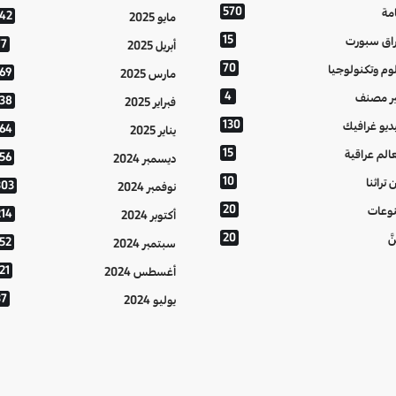
570
مة
142
مايو 2025
15
اق سبورت
77
أبريل 2025
70
وم وتكنولوجيا
169
مارس 2025
4
ر مصنف
138
فبراير 2025
130
ديو غرافيك
164
يناير 2025
15
الم عراقية
156
ديسمبر 2024
10
 تراثنا
303
نوفمبر 2024
20
وعات
214
أكتوبر 2024
20
َّ
152
سبتمبر 2024
21
أغسطس 2024
37
يوليو 2024