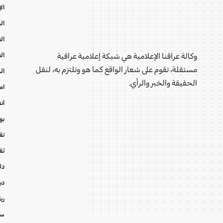
ال
ال
ال
ال
وكالة عراقنا الإعلامية هي شبكة إعلامية عراقية
مستقلة، تقوم على شعار الواقع كما هو وتلتزم به، لنقل
ال
الحقيقة والخبر والرأي.
ام
ان
بو
تقا
ثق
دل
دي
ري
سي