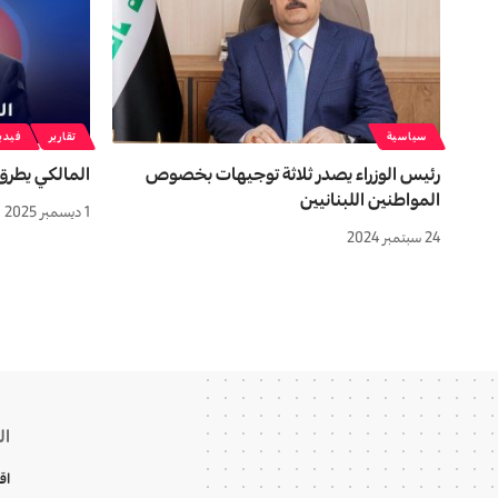
سياسية
تقارير
فيدي
رئيس الوزراء يصدر ثلاثة توجيهات بخصوص
المالکي یطرق ا
المواطنين اللبنانيين
1 ديسمبر 2025
24 سبتمبر 2024
ال
اق