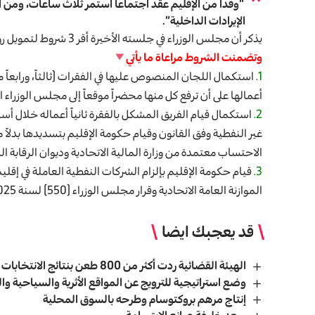
“وفداً من الإقليم عقد اجتماعاً استمر ثلاث ساعات، ومن ال
الإيرادات الداخلية”.
يذكر أن مجلس الوزراء في جلسته الأخيرة أقر 3 شروط لتمويل رواتب موظفي إقليم كردستان العراق لشهر حزيران.
وتضمنت الشروط مراعاة ما يأتي
1.
استكمال اللجان المنصوص عليها في الفقرات (ثالثاً، ورابعاً من
أعمالها على أن ترفع كل منها محضراً موقعاً إلى مجلس الوزراء 
2.
استكمال قيام الفريق المشكل بالفقرة ثانياً أعماله خلال أس
الاحتساب معتمدة من وزارة المالية الاتحادية وديوان الرقابة الم
3.
قيام حكومة الإقليم بإلزام الشركات النفطية العاملة في إقل
الموازنة العامة الاتحادية وقرار مجلس الوزراء (550) لسنة 2025.
قد يعجبك ايضا
الهيئة القضائية ردت أكثر من 800 طعن بنتائج الانتخابات حتى الآن
وضع استراتيجية للترويج عن المواقع الأثرية والسياحية و
إنتاج مرهم بروكتوسام وطرحه بالسوق المحلية