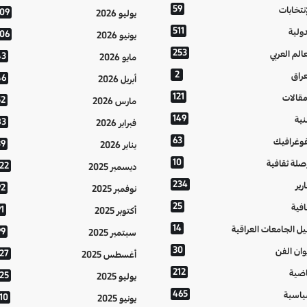
59
إنتخابات
109
يوليو 2026
511
دولية
106
يونيو 2026
253
عالم العربي
43
مايو 2026
2
عراق
46
أبريل 2026
121
مقالات
52
مارس 2026
149
نية
83
فبراير 2026
63
فوغرافيك
39
يناير 2026
10
صلة ثقافية
122
ديسمبر 2025
234
رير
92
نوفمبر 2025
25
افية
1
أكتوبر 2025
14
يل الجامعات العراقية
99
سبتمبر 2025
30
وان الفن
127
أغسطس 2025
212
اضية
125
يوليو 2025
465
اسية
10
يونيو 2025