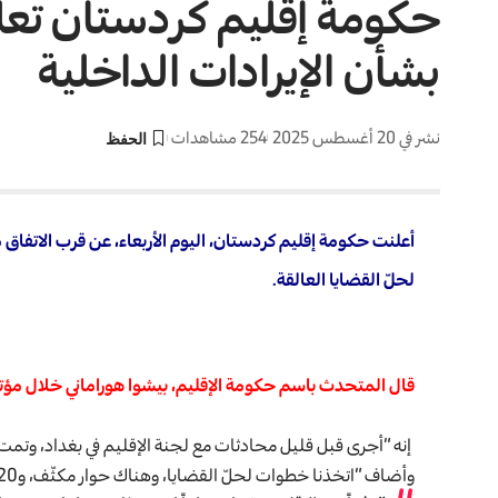
حكومة إقليم كردستان تعلن
بشأن الإيرادات الداخلية
نشر في 20 أغسطس 2025
254 مشاهدات
أعلنت حكومة إقليم كردستان، اليوم الأربعاء، عن قرب الاتفاق 
لحلّ القضايا العالقة.
قال المتحدث باسم حكومة الإقليم، بيشوا هوراماني خلال م
إنه “أجرى قبل قليل محادثات مع لجنة الإقليم في بغداد، وت
وأضاف “اتخذنا خطوات لحلّ القضايا، وهناك حوار مكثّف، و120 مليار دينار جاهزة، وسنرسلها في أي وقت يتطلب الأمر”.