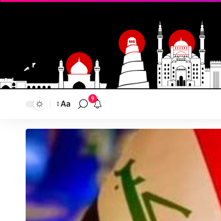
9
Aa
تغيير
حجم
النص