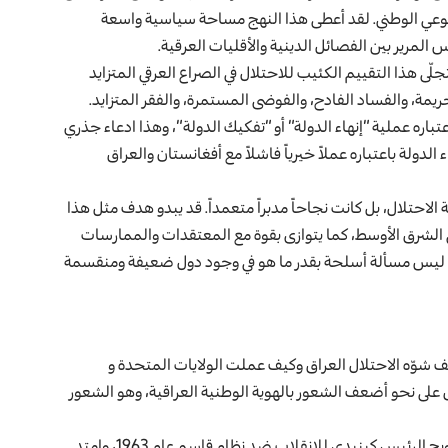
 والوعي الوطني. لقد أعطى هذا النهج مساحة سياسية واسعة
المرير بين الفصائل الدينية والأقليات العرقية.
تجلّى هذا التقييم الكئيب للاحتلال في الصراع العرقي المتزايد
يمة، والفساد الفادح، والفوضى المستمرة، والفقر المتزايد.
اره عملية “إنهاء الدولة” أو “تفكيك الدولة”، وهذا ادعاء جذري
الدولة باعتباره عملاً خيرياً فاشلاً مع أفغانستان والعراق
لاحتلال، بل كانت نجاحاً مدبراً متعمداً. قد يبدو هدف مثل هذا
في الشرق الأوسط، كما يتوازى بقوة مع المعتقدات والممارسات
ركياً) ليس مسألة أسلحة بقدر ما هو في وجود دول ضعيفة ومنقسمة
ف شوّه الاحتلال العراق وكيف عملت الولايات المتحدة و
ق على نحو أضعف الشعور بالهوية الوطنية العراقية، وهو الشعور
وقد اكتنف النفاق الجيوسياسي الدور الأميركي في العراق منذ ترويج الرئيس كينيدي للانقلاب ضد نظام قاسم عام 1963، وامتد