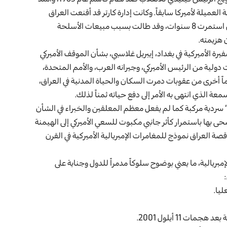
عميلة لأميركا سابقاً. وكانت إدارة كارتر قد أقنعت العراق
بقيادة صدام حسين عام 1980 بمهاجمة إيران في حرب ضروس استمرت 8 سنوات، وقد طالت بسبب مبيعات الأسلحة
 هزيمته.
الأميركية في بغداد، إيبريل غلاسبي، بشأن الموقف الأميركي
لية من الرئيس الأميركي، وجيرانه العرب، والأمم المتحدة،
لشرعنة هجوم “الصدمة والترويع” في 1991. وبعد 12 عاماً أخرى من عقوبات دمرت السكان والحياة المدنية في العراق،
ة الذي انتهى به الأمر إلى دفع حياته ثمناً لذلك.
اق” سردية مركبة كما لم يفعل معظم المعلقين والخبراء في الشأن
ضحى بها باستمرار كأثر جانبي مكبوت للسعي الأميركي إلى الهيمنة
صة العراق نموذج للمغامرات الإمبريالية الأميركية في القرن
يالية، ما يعني بوضوح سلوكاً مدمراً للدول وجناية على
ليا.
ت 11 أيلول 2001.