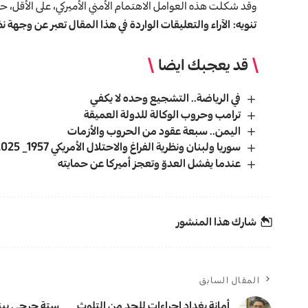
وقد شكلت هذه العوامل الاهتمام الأمني الأميركي، على الأقل، حت
تنويه: الآراء والتعليقات الواردة في هذا المقال تعبر عن وجهة
قد يعجبك ايضا
في الرياضة.. التشجيع وحده لا يكفي
ترامب وحروب الوكالة للدولة العميقة
اليمن.. سبعة عقود من الحروب والأزمات
سوريا ولبنان ونظرية الفراغ والاحتلال الأمريكي 1957_ 2025
عندما يفشل العدوّ وتعجز أميركا عن حمايته
شارك هذا المنشور
المقال السابق
أمانة بغداد إجراءات للحد من التلوث
ستة جرحى بينه