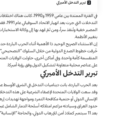
تبرير التدخل الأميركي
في الفترة الممتدة بين عامي 959
التدخلات
المصير خفية وتُنفذ سراً، ومن ثَمّ عُهد بها إلى وكالة الاستخبا
بتغيير الأنظمة.
إن الاستثناء الصريح الوحيد ذا الأهمية أثناء الحرب الباردة ح
خُرقت خطوط الصدع الدولية من خلال السلوك “التصحيحي” للق
المنقسمة كأمة واحدة. وفي أماكن أخرى، حاولت الولايات المت
على عناصر محلية متعاونة لتشكيل الدول وفق رؤية أميركا.
تبرير التدخل الأميركي
بعد الحرب الباردة، باتت ديناميات التدخل في الشرق الأوسط 
وقد سعت الولايات المتحدة لإضفاء الشرعية على هذه التدخلات ا
حدود العراق وسيادته مزاعم امتلاكه أسلحة الدمار الشامل غير ال
بعد 11 سبتمبر كملاذ آمن للإرهاب الدولي، والحاجة “الإنسانية” الملحة في ليبيا في ما يتعلق بالسكان المحاصرين في بنغازي.