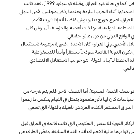
وعندما لم تحصل الولايات المتحدة على الشرعية الدولية للتدخل، كما في حالة غزو العراق (وقبله كوسوفو، 1999)، فقد كانت
 اعتمدتها أثناء الحرب الباردة. وعندما رفض مجلس الأمن الدولي
لعراق، اقترح جورج دبليو بوش غاضباً أنه إذا قررت الأمم
المنظمة الدولية نفسها ذات أهمية. والمؤسف أن بوش كان
في الواقع الدولي من دون عائق حقيقي.
ال الأجنبي. وفي العراق، كان الاحتلال ضرورة مزعومة لاستكمال
تكون الدولة القادمة نموذجاً مستقراً وآمناً للديمقراطية
ذه الخطط لـ”بناء الدولة” هو جوانب الاستغلال الاقتصادي
المي.
 هو نصف القصة المسيئة. أما النصف الآخر، فلم يتم شرحه من
 سياسات كان لها تأثير مقصود يتمثل في القيام بعكس ما زعموا
فاق العراق المستقر الكفء المزدهر، ناهيك بالدولة التي تحمي
لركائز القوية للاستقرار الحكومي التي كانت قائمة في العراق قبل
طية من كوادرها عالية الاحتراف أثناء الفترة السابقة، وغضّ الطرف عن