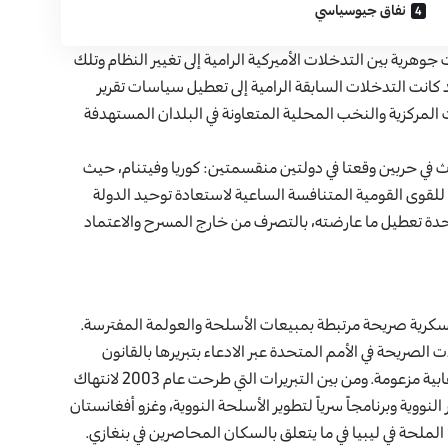
نفاق جيوسياسي
1 و1990، كانت هناك اختلافات جوهرية بين التدخلات الأميركية الرامية إلى تغيير النظام وتلك
 التي جرت بعد انهيار الاتحاد السوفياتي عام 1991، فقد كانت التدخلات السابقة الرامية إلى تعطيل سياسات تقرير
رات المركزية والنخب المحلية المتعاونة في البلدان المستهدفة
دث في حربين وقعتا في دولتين منقسمتين: كوريا وفيتنام، حيث
وى القومية المتنافسة الساعية لاستعادة توحيد الدولة
حدة تعطيل ما عارضته، بالتصرف من خارج المسرح والاعتماد
عسكرية صريحة مرتبطة بمبيعات الأسلحة والعولمة المفترسة.
لصريحة في الأمم المتحدة عبر الادعاء بتبريرها بالقانون
الإنساني الدولي أو حتمية مكافحة التمرد ومواجهة تهديدات إرهابية مزعومة. ومن بين التبريرات التي طرحت عام 2003 لانتهاك
نووية وبرنامجاً سرياً لتطوير الأسلحة النووية، وغزو أفغانستان