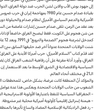
إلى جهود بوش الأب والابن لشن الحرب ضد دولة العراق، الدولة ال
الأميركية والدعم السياسي الأميركي لنظام صدام والحيلولة دون
بعد عقد من الزمن، تلقى صدام حسين إشارات غامضة من السفيرة 
من شن هجوم على الكويت، فقط ليصبح العراق خاضعاً لإدانات دو
كمدخل 
شنت الولايات المتحدة عدواناً آخر ضد حليفها السابق سيئ السمع
لقد قدّم كتاب “السلام الأميركي: حرب أميركا الأبدية على العر
العراقي، وأورد أدلة مفزعة على أن رفاهية الشعب العراقي كان يُ
السياسية والاقتصادية في الشرق الأوسط ما بعد الاستعمار. إن ق
الـ21 في مختلف أنحاء العالم.
والمؤكد أنَّ المنطقة كانت عرضة، بشكل خاص، للمخططات الإمبر
الشعوب من جانب الولايات المتحدة. ويعكس هذا عدة عوامل:
– الجغرافيا السياسية للنفط باعتبارها الأولوية الاستراتيجية الع
– هيمنة إسرائيل إقليمياً كأولوية أميركية محلية غير مشروطة.
– رد فعل الراديكالية الإسلامية المضاد واتساع تأثيرها بالمنطقة بعد هجما