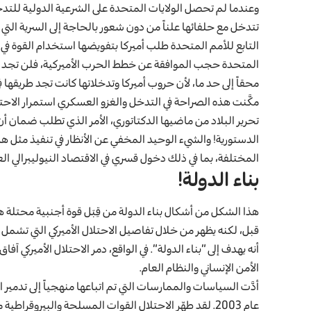
تتدخل مع حلفائها علناً من دون شعور بالحاجة إلى السرية التي
التابع للأمم المتحدة طلب أميركا بتفويضها استخدام القوة في ا
المتحدة حجب الموافقة عن خطط الحرب الأميركية، فلن تجد 
محقاً إلى حد ما، لأن حروب أميركا وتدخلاتها كانت تجد طريقها 
مكَّنت هذه الصراحة في التدخل والغزو العسكري استمرار الاحتل
تحرير البلاد من ماضيها الدكتاتوري، الأمر الذي تطلب ضمان أن 
الدستورية! والشيء الوحيد المخفي عن الأنظار في تنفيذ مثل ه
المختلفة، بما في ذلك دخول قسري في الاقتصاد النيوليبرالي الع
بناء الدولة!
هذا الشكل من أشكال بناء الدولة من قِبَل قوة أجنبية محتلة
قبل، لكنه يظهر من خلال تفاصيل الاحتلال الأميركي التي تشمل
أنه يهدف إلى “بناء الدولة”. في الواقع، دمر الاحتلال الأميركي آ
الأمن الإنساني والنظام العام.
أدَّت السياسات والممارسات التي تم اتباعها منهجياً إلى تدمير ا
عام 2003. لقد طهّر الاحتلال القوات المسلحة والبيروقرا