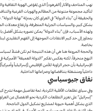
نهب المتاحف والآثار (الفرهود) الذي يُقوّض الهوية الثقافية
لتأكيد مجموعة متنوعة من المظالم والهويات الفرعية والتنافس 
والحقيقة أن “بناء الدولة” في العراق كان بمنزلة “نهاية الدولة”. 
بشكل كبير، والسياسات الجزئية المتطرفة، وارتفاع معدلات الجر
ولهذه الأسباب، فإن “بناء الدولة” يمكن تصوره بشكل أفضل باعتب
يتجاوز إلى حد كبير الانتقادات الموجهة إلى الفهم التقليدي لبناء 
بخاصة.
والحجة المروعة هنا هي أن هذه النتيجة لم تكن فشلاً لسياسة ا
النهج منحرفاً، لكنه يعكس تفكير “الدولة العميقة” الأميركية 
الإسرائيلية بأن حجر الزاوية للأمن الإقليمي (إسرائيلياً وأمي
داخلياً ومنشغلة بتناقضاتها وصراعاتها الداخلية.
نفاق جيوسياسي
وفي سياق تطلعات الأقلية الكردية، ثمة تفاصيل مهمة تشرح كي
“إسرائيل” على تعزيز التطلعات الكردية نحو الانفصال عن العرا
الذي يشكل أهمية حيوية لمشاريع تشكيل الدول الناجحة.