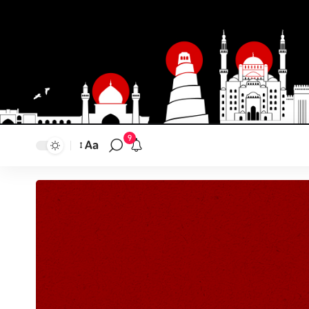
9
Aa
تغيير
حجم
النص