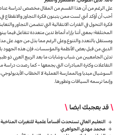
على الرغم من أن هذا القسم من المقال مخصص لدراسة عناصر ال
أحب أن أؤكد أنني لست ممن يتبنون فكرة التجاوز والانقطاع في 
فكرة التحول في الفترات الانتقالية التي تتضمن التجاور والتعا
المختلفة؛ بمعنى أننا بإزاء أنماط تدين متعددة تتفاعل فيما بي
ومستقل بالتعدد والتنوع.وعلى الرغم مما بذل من جهد على مد
الديني من قبل بعض الأنظمة والمؤسسات، فإن هذه الجهود ب
تديّن الجامعيين من شباب وشابات ما بعد الربيع العربي ذو طبيع
التفاعلات وكثرة المبادرات التي يجمعها – كما رصدت دراسة 
السوشيال ميديا وبالممارسة العملية لا الخطاب الأيديولوجي، 
وإنما ترسمه السياقات وتطورها.
قد يعجبك ايضا
التعليم العالي تستحدث أقساماً علمية للتغيرات المناخية
محمد مهدي الجواهري