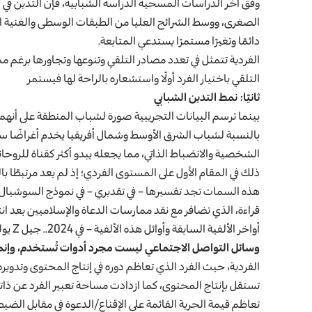
وفق آخر الدراسات المسحية الدراسة الشبابية، فإن التدين في ال
الصغرى، ووسط الشرائح العليا من الطبقات الوسطى والغنية الم
دائمًا وتغيرًا مستمرًا يستدعي المتابعة.
الفردية تتمثل في تعدد مصادر التلقي وتنوعها وتجاورها برغم مم
التلقي باختيار الفرد أولًا واستشعاره بالراحة لها فيستمر
ثانيًا: نمط التدين الشبابي
بينما ترسم البيانات التجريبية صورة لشباب المنطقة على أنهم 
بالنسبة لشباب الشرق الأوسط وشمال أفريقيا يخدم أغراضًا سياس
الشخصية والانضباط الذاتي، مما يجعله يبدو أكثر كقناة للروحا
ذلك في المقام الأول على المستوى الفردي؛ إذ لم يعد مرتبطًا بال
هذه السمات تجد تفسيرها – في تقديري – في نموذج السوشيال ميدي
قراءة، الذي تضافر مع نقد ممارسات الدعاة والإسلاميين بعد انتف
أواخر الألفية السابقة وأوائل هذه الألفية – في 2024.. جيل Z يولد من الاحتجاجات وخصائص نموذجه الاتصالي.
وسائل التواصل الاجتماعي ليست مجرد أدوات تُستخدم، وإنما
الفردية، حيث الفرد الذي تعاظم دوره في إنتاج المحتوى وتدوير
تستقل بإنتاج المحتوى، كما ازدادت مساحة تعبير الفرد عن ذات
تعاظم قيمة الحرية القائمة على الإقناع/الدعوة في مقابل الض