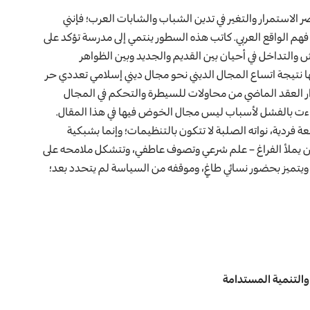
استمرار والتغير في تدين الشباب والشابات العرب؛ فإنني
فهم الواقع العربي. كاتب هذه السطور ينتمي إلى مدرسة تؤكد على
يش والتداخل في أحيان بين القديم والجديد وبين الظواهر
نها نتيجة اتساع المجال الديني نحو مجال ديني إسلامي تعددي حر
ار العقد الماضي من محاولات للسيطرة والتحكم في المجال
اءت بالفشل لأسباب ليس مجال الخوض فيها في هذا المقال.
ة فردية، نواته الصلبة لا تتكون بالتنظيمات؛ وإنما بشبكية
من يملأ الفراغ – علم شرعي وتصوف عاطفي، وتتشكل ملامحه على
ويتميز بحضور نسائي طاغٍ، وموقفه من السياسة لم يتحدد بعد؛
 والتنمية المستدامة