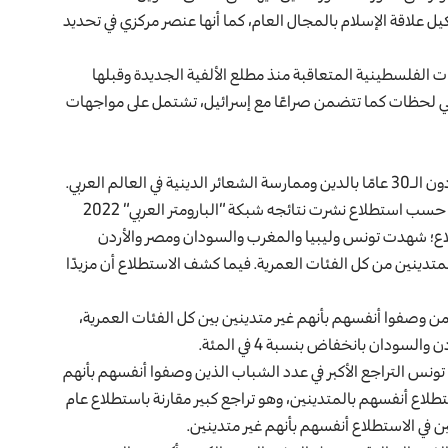
شكيل علاقة الإسلام بالمجال العام، كما أنها عنصر مركزي في تحديد
ان الصهيوني في 48، و67، و73، والانتفاضات الفلسطينية المتعاقبة منذ مطلع الألفية الجديدة وقبلها
ي لحظات كما تتضمن صراعًا مع إسرائيل، تشتمل على مواجهات
الم العربي.
يتزايد عدد من يقبلون على التدين قياسًا بعددهم في عام 2018، حسب استطلاع نشرت نتائجه شبكة “البارومتر العربي” 2022
لاع؛ شهدت تونس وليبيا والمغرب والسودان ومصر والأردن
متدينين من كل الفئات العمرية. فيما كشف الاستطلاع أن مزيدًا
ع – انخفاضًا بـ7 في المئة في عدد من وصفوا أنفسهم بأنهم غير متدينين بين كل الفئات العمرية،
ن تقل أعمارهم عن الـ30 عامًا، فشهدت تونس التراجع الأكبر في عدد الشباب الذين وصفوا أنفسهم بأنهم
طلاع أنفسهم بالمتدينين، وهو تراجع كبير مقارنة باستطلاع عام