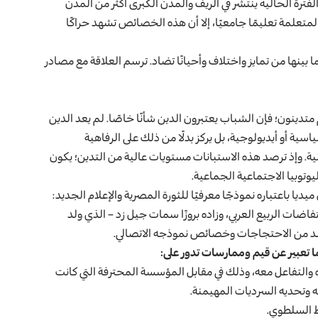
فترة الحالية ينتشر في الريف والمدن الكبرى أكثر من المدن
تعلمة تعليمًا جامعيًا، إلا أن هذه الخصائص تشهد حراكًا
ا بينها من تمايز واختلاف وأحيانًا تضاد. ترسم العلاقة مع مصادر
متدينون؛ فإن الشباب يعتبرون الدين شأنًا خاصًا. لم يعد الدين
ية أو أيديولوجية، بل يركز بدلًا من ذلك على الرفاهية
نية. وإذ ترصد هذه الاستبانات مستويات عالية من التدين؛ يكون
يوتوبيا الاجتماعية الجماعية.
ا باعتباره نموذجًا معرفيًا للثورة المصرية والإعلام الجديد:
اضات الربيع العربي، وزاده بروزًا سمات جيل زد – الذي ولد
 تعبير عن قيم وممارسات تدور على:
ه والتفاعل معه، وذلك في مقابل المؤسسة المحترفة التي كانت
ه وتحديه السرديات المهيمنة.
بط السلطوي.