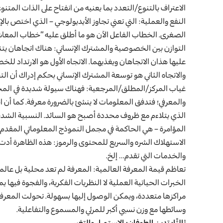
الاعتراف بالتنوع/التعدد بما يعنيه من انفتاح على الذات المتنو
النفع والعملية: التي تعني تجاوز الأيديولوجي – الذي اختص بال
الصغرى. الخطاب الفاعل الآن هو ما أطلق عليه “خطاب المعا
التوازن بين الخصوصية والمشترك الإنساني: هناك اتجاهان يتناز
عليها هذان الاتجاهان ويغذيهما. الاتجاه الأول هو الارتداد ل
والاتجاه الثاني هو توسعة المشترك الإنساني بحكم إدراك أن الت
غياب المركز/المطلق/المرجعية: فهناك سيولة شديدة في المحت
والمعرفي؛ فتدفق المعلومات لا ينشئ بالضرورة معرفة. كما أن 
الذي يتلاءم مع ظروف محددة أصبح هو السائد. النسبية الشديدة
المؤامرة – هي الحاكمة في مجمل النموذج المعلوماتي المقدم 
الاستهلاك الشره والسريع للمحتوى والرموز: هذه الظاهرة أدت
والخدمات التي تقدم… إلخ.
تعاظم قيمة المعرفة العالمية: المعرفة لم تعد محلية بل عالمية،
الخبرات الحياتية العملية لا النظريات الفكرية، والفجوة فيها
مراكزها متعددة، ويمكن الوصول إليها بسهولة. تحولت المعرفة
وسائطها مع وزن نسبي أكبر للمرئي والمسموع والتفاعلية.
ثالثًا: تدين الطوفان: الاستمرار والتغير