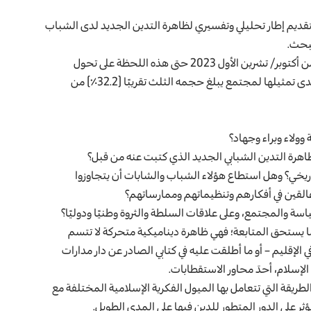
ها لتقديم إطار تحليلي وتفسيري لظاهرة التدين الجديد لدى الشباب
لبحث.
بالطبع، ليس الهدف هو التعميم حول تأثير ما جرى في السابع من أكتوبر/ تشرين الأول 2023 حتى هذه اللحظة على تحول
الشباب العرب نحو الممارسة الدينية. أنا أدرك حدود العينة ومدى تمثيلها لمجتمع يبلغ حجمه الثلث تقريبًا (32.2٪؜) من
وولاء وبراء وجهاد؟
رة التدين الشبابي الجديد الذي كتبت عنه من قبل؟
اريخي؟ وهل استطاع هؤلاء الشباب والشابات أن يتجاوزوا
ن عالقين في أفكارهم وتنظيماتهم وممارساتهم؟
سياسة والمجتمع، وعلى علاقات السلطة والثروة وطنيًا ودوليًا؟
 يستحق المتابعة؛ فهي ظاهرة ديناميكية متحركة لا تتسم
 الإقليم – أو ما أطلقت عليه في كتابي الصادر عن دار مدارات
 الإسلام، أحدَ محاور الاستقطابات.
الطريقة التي تتعامل بها الميول الفكرية الإسلامية المختلفة مع
ثر على الدور المتطور للدين فيها على المدى الطويل.