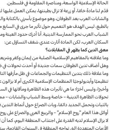
الحالة الإسلاميّة الواسعة، ومناصرة المقاومة في فلسطين.
قدّم لنا مادةً خامًا، أو زرعة لا تزال بطينتها، يمكن العمل علي
والشابات العرب بعد الطوفان، وهو موضوع يأسرني بالكتابة وا
السكان العرب، لكن المادة أثارت عندي شغف التساؤل عن:
معنى الدين كما يظهر في المقابلات؟
وما علاقته بالمفاهيم الإسلامية الصلبة من إيمان وكفر وشريعة 
وهل أضاف تدين الطوفان سمات جديدة أو أحدث تحولات في ظاه
وما علاقة ذلك بتدين التنظيمات والجماعات في ظل مأزقها الت
تنظيميًا وأيديولوجيًا المنظمات الإسلامية الكبرى أم لا يزالو
وأخيرًا، وليس آخرًا؛ ما هي تأثيرات هذه الظاهرة ومآلاتها في ال
تحولات الظاهرة الدينية – خاصة وسط الشباب والشابات – مما
بالثبات وتحمل الجديد دائمًا، وبات الصراع حول أنماط التدين في
أوائل هذا العام “روح الإسلام” – والربيع العربي والصراع على روح
لا يزال الإسلام لديه القدرة على اجتذاب المنطقة اليوم، كما أن 
الأزمات المتعددة التي تواجه المنطقة في السنوات القادمة، ستؤ