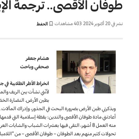
طوفان الأقصى.. ترجمة الإ
نشر في 20 أكتوبر 2024
403 مشاهدات
هشام جعفر
صحفي وباحث
انخراط الأطر الطلابية في 
لأنّني نشأت بين الريف والمد
بطين الأرض. النضارة الخض
ويذكرني طين الأرض بضرورة البحث في الجذور، وإدراك المآلات.
أعادتني مادة طوفان الأقصى والتدين: يقظة إسلامية التي قدمه
تحولات كثير منهم بعد الطوفان – طوفان الأقصى – من “اللامبالاة