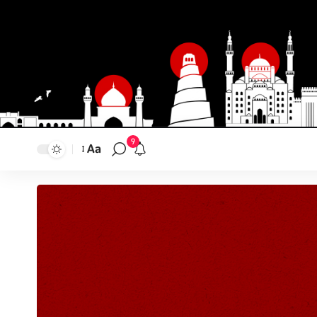
9
Aa
تغيير
حجم
النص