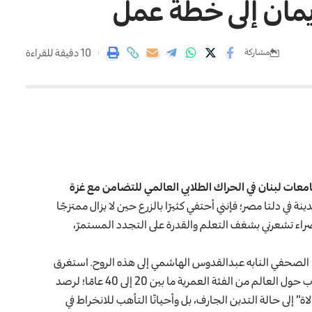
يمان إلى خطة عمل
10 دقيقة للقراءة
مشاركة
جامعات لبنان في الحراك الطلابي العالمي للتضامن مع غزة
ينة في دلتا مصر؛ فإنني أحتفي كثيرًا بالزرع حين لا يزال ممتزجًا
راء تشعرني بشغف التعلم والقدرة على التجدد المستمرّ،
ا الصحفي النابه عبدالقدوس الهاشمي إلى هذه الروح. استغرق
منه العمل 8 أشهر، التقى فيها بعشرات الشباب والشابات العرب حول العالم من الفئة العمرية ما بين 20 إلى 40 عامًا؛ لرصد
” إلى حالة التدين الجارف، بل وأحيانًا التأهب للانخراط في