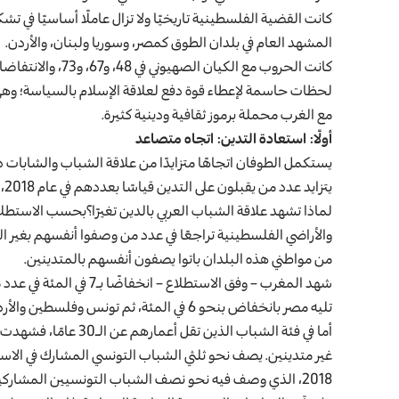
كانت القضية الفلسطينية تاريخيًا ولا تزال عاملًا أساسيًا في ت
المشهد العام في بلدان الطوق كمصر، وسوريا ولبنان، والأردن.
كانت الحروب مع الكي
لحظات حاسمة لإعطاء قوة دفع لعلاقة الإسلام بالسياسة؛ وه
مع الغرب محملة برموز ثقافية ودينية كثيرة.
أولًا: استعادة التدين: اتجاه متصاعد
يستكمل الطوفان اتجاهًا متزايدًا من علاقة الشباب والشابات دون الـ30 عامًا بالدين وممارسة الشعائر الدينية في الع
لماذا تشهد علاقة الشباب العربي بالدين تغيرًا؟بحسب الاستط
والأراضي الفلسطينية تراجعًا في عدد من وصفوا أنفسهم بغير ال
من مواطني هذه البلدان باتوا يصفون أنفسهم بالمتدينين.
شهد المغرب – وفق الاستطلا
تليه مصر بانخفاض بنحو 6 في المئة، ثم تونس وفلسطين والأردن والسودان بانخفاض بنسبة 4 في المئة.
أما في فئة الشباب الذي
غير متدينين. يصف نحو ثلثي الشباب التونسي المشارك في الاست
2018، الذي وصف فيه نحو نصف الشباب التونسيين المشاركين في الاستطلاع أنفسهم بأنهم غير متدينين.