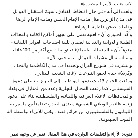
لاستيعاب الأسر المتضررة».
ولفت إلى أنه «في حال اكتظاظ الفنادق، سيتمّ استقبال العوائل
في مدن الزائرين مثل مدينة الإمام الحسن ومدينة الإمام الرضا
وقاعات صحن فاطمة الزهراء».
وأكّد الجبوري أنّ «العتبة تعمل على تجهيز أماكن الإقامة بالمعدّات
الطبية والدوائية والغذائية لضمان تلبية احتياجات العوائل اللبنانية»
منوهاً بأن «اللجنة الخاصّة بالإغاثة تواصلت مع أكثر من 100 عائلة،
وتم استقبال عشرات العوائل منهم حتى الآن».
وانتشرت في شوارع العراق وتحديدا في مدن الكاظمية والنجف
وكربلاء، خيام لجمع التبرعات لإغاثة الشعب اللبناني.
ورفعت الخيام لافتات تدعو المواطنين إلى التبرع بناء على دعوة
السيستاني، كما رفعت المحال التجارية وعدد من المنازل في بغداد
والمحافظات الأعلام العراقية واللبنانية والفلسطينية بناء على دعوة
زعيم «التيار الوطني الشيعي» مقتدى الصدر، تضامناً مع ما يمر به
اللبنانيون والفلسطينيون من جرائم قصف وقتل للأبرياء بواسطة آلة
الموت الصهيونية.
تنويه: الآراء والتعليقات الواردة في هذا المقال تعبر عن وجهة نظر