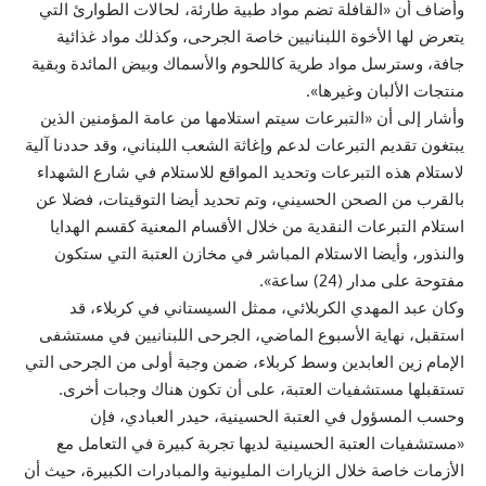
وأضاف أن «القافلة تضم مواد طبية طارئة، لحالات الطوارئ التي
يتعرض لها الأخوة اللبنانيين خاصة الجرحى، وكذلك مواد غذائية
جافة، وسترسل مواد طرية كاللحوم والأسماك وبيض المائدة وبقية
منتجات الألبان وغيرها».
وأشار إلى أن «التبرعات سيتم استلامها من عامة المؤمنين الذين
يبتغون تقديم التبرعات لدعم وإغاثة الشعب اللبناني، وقد حددنا آلية
لاستلام هذه التبرعات وتحديد المواقع للاستلام في شارع الشهداء
بالقرب من الصحن الحسيني، وتم تحديد أيضا التوقيتات، فضلا عن
استلام التبرعات النقدية من خلال الأقسام المعنية كقسم الهدايا
والنذور، وأيضا الاستلام المباشر في مخازن العتبة التي ستكون
مفتوحة على مدار (24) ساعة».
وكان عبد المهدي الكربلائي، ممثل السيستاني في كربلاء، قد
استقبل، نهاية الأسبوع الماضي، الجرحى اللبنانيين في مستشفى
الإمام زين العابدين وسط كربلاء، ضمن وجبة أولى من الجرحى التي
تستقبلها مستشفيات العتبة، على أن تكون هناك وجبات أخرى.
وحسب المسؤول في العتبة الحسينية، حيدر العبادي، فإن
«مستشفيات العتبة الحسينية لديها تجربة كبيرة في التعامل مع
الأزمات خاصة خلال الزيارات المليونية والمبادرات الكبيرة، حيث أن