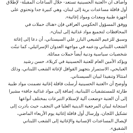
وأضاف أن «العتبة الحسينية تستعد- خلال الساعات المقبلة- لإطلاق
أول قافلة مساعدات برية إلى لبنان، وهي كبيرة جدا وتحتوي على
أجهزة طبية ومعدات ومواد إغاثية».
ووفق المسؤول الحكومي العراقي فإن «هناك حملات في
المحافظات لتجميع مواد غذائية إلى لبنان».
وسبق للزعيم الشيعي البارز علي السيستاني، أن دعا إلى إغاثة
الشعب اللبناني ودعمه في مواجهة العدوان الإسرائيلي، كما تبنّت
شخصيات سياسية ودنية أيضاً حملات مماثلة.
ويؤكد الأمين العام للعتبة الحسينية في كربلاء، حسن رشيد
العبايحي، الاستمرار بتجهيز القوافل لإغاثة الشعب اللبناني، وذلك
امتثالا وتنفيذا لبيان السيستاني.
وأوضح أن «العتبة الحسينية أرسلت قافلة إغاثية تضمنت مواد طبية
طارئة للمستشفيات اللبنانية، إضافة إلى مواد غذائية جافة» مشيرا
إلى أن العتبة «وضعت آلية لإستلام التبرعات بمختلف أنواعها
استجابة لبيان المرجعية الدينية العليا في النجف، حيث بادرت إلى
تشكيل اللجان، وإرسال أول قافلة إغاثية يوم الأربعاء الماضي،
لإيصال المساعدات الإنسانية والإغاثية إلى الشعب اللبناني
الشقيق».