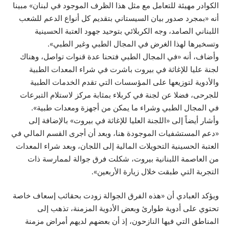
الكوادر مهيئة للتعامل مع مثل هذا الظرف الموجود في لبنان» مبينا
أنه «بمجرد صدور بيان السيستاني بتقديم كل أنواع الدعم للشعب
اللبناني الصامد، وجه الكربلائي بتوحيد جهود العتبة الحسينية
وتسخيرها لهذا الغرض في المجال الطبي وغير الطبي».
وأضاف، أنه «في المجال الطبي فتحنا عدة قنوات تواصل، وهناك
لجنة عليا للإغاثة في بيروت باشرت في شراء المعدات الطبية
والأدوية لتوزيعها على المؤسسات التي تقدم الخدمات الطبية
للجرحى، فضلا عن لجنة في كربلاء بمثابة مركز لاستلام التبرعات
في المجال الطبي وشراء ما يمكن من أجهزة ومعدات طبية».
وأشار أيضاً إلى «اللجنة العليا للإغاثة في بيروت» بالإضافة إلى
«دعم المستشفيات الموجودة هنا، وبعد أن أجرى القسم المالي في
العتبة الحسينية التحويلات المالية إلى اللجان، وبعد شراء المعدات
من العاصمة اللبنانية بيروت، شكلت فرق جوالة لممارسة ذات
التجربة التي طبقت خلال زيارة الأربعين».
ويؤكد العبادي أن «هذه الفرق الجوالة زودت بحقائب إسعاف خاصة
تحتوي على أدوية طوارئ وبعض الأدوية المزمنة، تذهب إلى
المناطق التي فيها النازحون، إذ أن بعضهم لديهم أمراض مزمنة