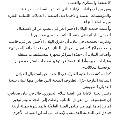
كالضغط والسكري والقلب».
ومن بين الإجراءات الإغاثية التي اتخذتها السطات العراقية
والمؤسسات الدينية والاجتماعية، استقبال العائلات اللبنانية الفارة
من مناطق النزاع.
وأعلنت جمعية الهلال الأحمر العراقي، نصب مراكز لاستقبال
العوائل اللبنانية في منفذ القائم الحدودي مع سوريا.
وذكرت الجمعية، في بيان، أن «فرق الهلال الأحمر العراقي، قامت
بنصب مراكز لاستقبال العوائل اللبنانية في منفذ القائم الحدودي».
وأضاف البيان، أن «هذه المراكز مجهزة بمستشفيات متنقلة
وعيادات طبية وأطباء، فضلاً عن توفير محطات استراحة مجهزة
لوجستيا للعائلات».
كذلك، كشفت العتبة العلويّة في النجف، عن استقبال العوائل
اللبنانية النازحة جرّاء الظروف الصعبة التي يعاني منها لبنان نتيجة
العدوان الصهيوني.
رئيس لجنة الإغاثة في العتبة سلام الجبوري، قال في بيان صحافي،
إن «مجموعة من العوائل اللبنانية وصلت إلى النجف، وتم توفير
أماكن إقامة لهم في فنادق العتبة العلويّة والمباشرة بتهيئة أربعة
فنادق في المدينة القديمة، بالإضافة إلى أماكن الضيافة الأخرى،