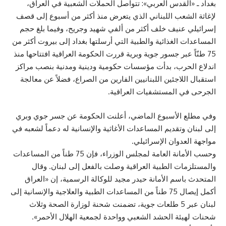
بغداد ـ «القدس العربي»: تتواصل الحملات الشعبية في العراق،
لإغاثة الشعب اللبناني الذي يتعرض منذ أكثر من أسبوع إلى قصف
إسرائيلي عنيف خلف أكثر من ألفي شهيد وجريح، وفيما بلغ حجم
المساعدات الغذائية والطبية التي أرسلتها بغداد إلى بيروت أكثر من
75 طنّاً عبر جسور جوية وبرية قررت الحكومة العراقية افتتاحها منذ
اندلاع الحرب، بدأت مؤسسات حكومية ودينية ومدنية بنصب مراكز
استقبال اللاجئين اللبنانيين الفارين من الصراع، فضلاً عن معالجة
الجرحى في المستشفيات العراقية.
وفي مطلع الأسبوع الماضي، أعلنت الحكومة عن جسر جوي وبري
إلى لبنان وتقديم المساعدات الأغاثية والإنسانية له دعماً لشعبه في
مواجهة العدوان الإسرائيلي.
وحسب الأمانة العامة لمجلس الوزراء، فإن 75 طناً من المساعدات
والمستلزمات الطبية العراقية وصلت بالفعل إلى لبنان. وقال
المتحدث باسم الأمانة حيدر مجيد للوكالة الرسمية، إن «العراق
أكمل إيصال 75 طناً من المساعدات الطبية والعلاجية والإنسانية إلى
لبنان عبر 5 طلعات جوية، تضمنت شحنة لوزارة الصحة وثلاث
شحنات لهيئة الحشد الشعبي وواحدة لجمعية الهلال الأحمر».