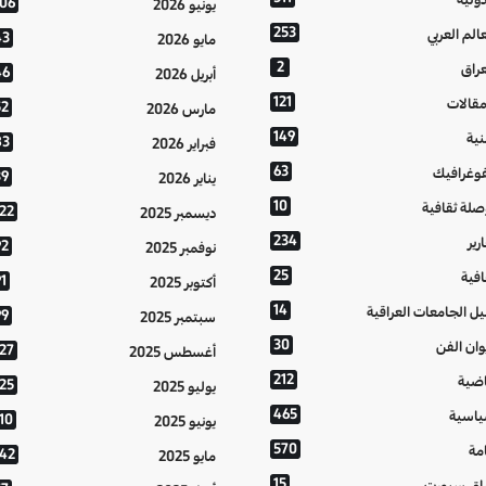
106
يونيو 2026
253
عالم العربي
43
مايو 2026
2
عراق
46
أبريل 2026
121
مقالات
52
مارس 2026
149
نية
83
فبراير 2026
63
فوغرافيك
39
يناير 2026
10
صلة ثقافية
122
ديسمبر 2025
234
رير
92
نوفمبر 2025
25
افية
1
أكتوبر 2025
14
يل الجامعات العراقية
99
سبتمبر 2025
30
وان الفن
127
أغسطس 2025
212
اضية
125
يوليو 2025
465
اسية
10
يونيو 2025
570
مة
142
مايو 2025
15
اق سبورت