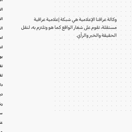
ال
ال
وكالة عراقنا الإعلامية هي شبكة إعلامية عراقية
مستقلة، تقوم على شعار الواقع كما هو وتلتزم به، لنقل
ال
الحقيقة والخبر والرأي.
ام
ان
بو
تقا
ثق
دل
دي
ري
سي
عا
عر