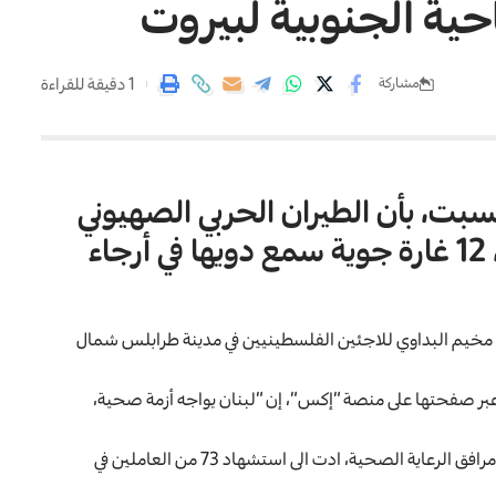
1 دقيقة للقراءة
مشاركة
لسبت، بأن الطيران الحربي الصهيوني
شن على الضاحية الجنوبية لبيروت، 12 غارة جوية سمع دويها في أرجاء
 مخيم البداوي للاجئين الفلسطينيين في مدينة طرابلس شمال
بر صفحتها على منصة “إكس”، إن “لبنان يواجه أزمة صحية،
وأضافت المنظمة أن القوات الصهيونية شنت 34 هجوما على مرافق الرعاية الصحية، ادت الى استشهاد 73 من العاملين في