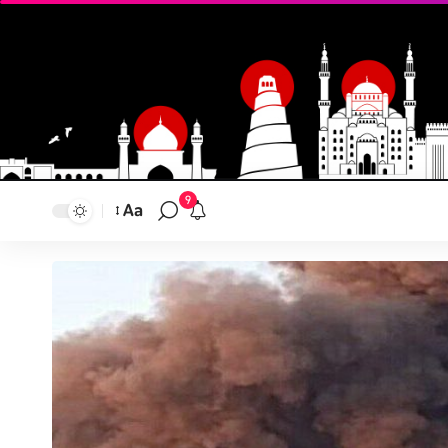
9
Aa
تغيير
حجم
النص