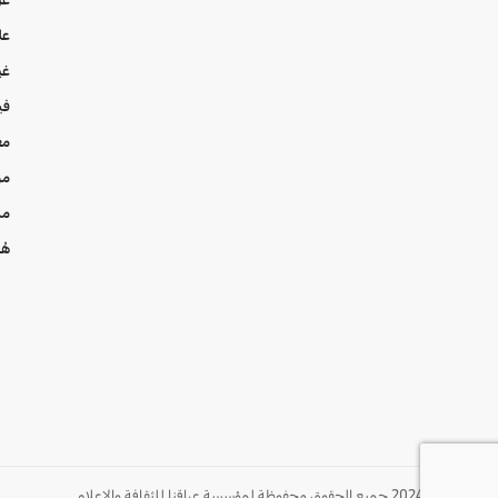
عل
غي
في
مع
من
من
هُن
© 2024 جميع الحقوق محفوظة لمؤسسة عراقنا للثقافة والإعلام.