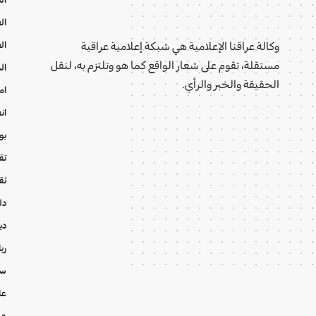
ال
ال
وكالة عراقنا الإعلامية هي شبكة إعلامية عراقية
مستقلة، تقوم على شعار الواقع كما هو وتلتزم به، لنقل
ال
الحقيقة والخبر والرأي.
ام
ان
بو
تقا
ثق
دل
دي
ري
سي
عا
عر