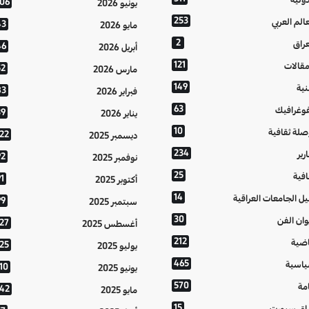
106
يونيو 2026
253
عالم العربي
43
مايو 2026
2
عراق
46
أبريل 2026
121
مقالات
52
مارس 2026
149
نية
83
فبراير 2026
63
فوغرافيك
39
يناير 2026
10
صلة ثقافية
122
ديسمبر 2025
234
رير
92
نوفمبر 2025
25
افية
1
أكتوبر 2025
14
يل الجامعات العراقية
99
سبتمبر 2025
30
وان الفن
127
أغسطس 2025
212
اضية
125
يوليو 2025
465
اسية
10
يونيو 2025
570
مة
142
مايو 2025
15
اق سبورت