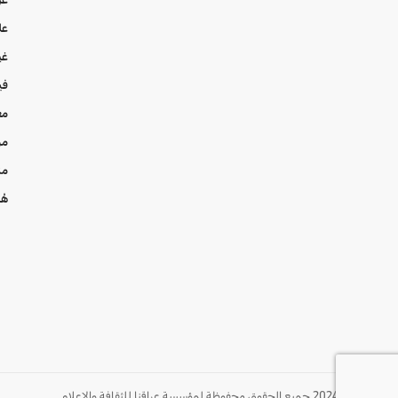
عل
غي
في
مع
من
من
هُن
© 2024 جميع الحقوق محفوظة لمؤسسة عراقنا للثقافة والإعلام.