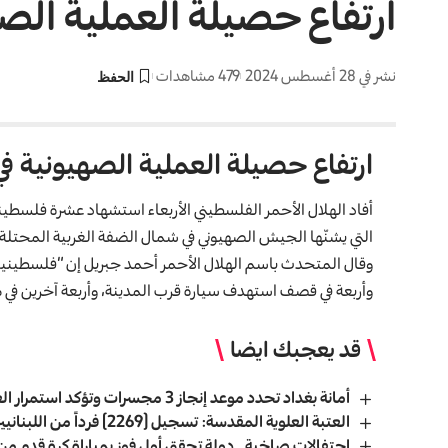
ارتفاع حصيلة العملية الص
نشر في 28 أغسطس 2024
479 مشاهدات
ارتفاع حصيلة العملية الصهيونية في الضفة
أفاد الهلال الأحمر الفلسطيني الأربعاء استشهاد عشرة فلسطين
التي يشنّها الجيش
الصهيوني
في شمال الضفة الغربية المحتلة.
وقال المتحدث باسم الهلال الأحمر أحمد جبريل إن “فلسطينيي
وأربعة في قصف استهدف سيارة قرب المدينة، وأربعة آخرين في 
قد يعجبك ايضا
أمانة بغداد تحدد موعد إنجاز 3 مجسرات وتؤكد استمرار العمل وتوفر التمويل
العتبة العلوية المقدسة: تسجيل (2269) فرداً من اللبنانيين الوافدين في فنادق العتبة
احتفالات صاخبة.. دولة تحقق أول فوز بمباراة كرة قدم من 20 عا