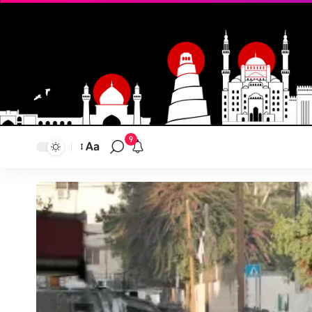
9
Aa
تغيير
حجم
النص