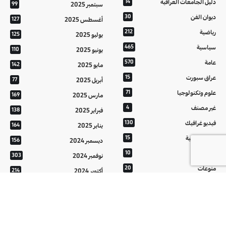
دليل الجامعات العراقية
14
سبتمبر 2025
99
ديوان الفن
30
أغسطس 2025
127
رياضية
212
يوليو 2025
125
سياسية
465
يونيو 2025
110
عامة
570
مايو 2025
142
عراق سبورت
15
أبريل 2025
77
علوم وتكنولوجيا
71
مارس 2025
169
غير مصنف
4
فبراير 2025
138
فيديو غرافيك
130
يناير 2025
164
معالم عراقية
15
ديسمبر 2024
156
من تراثنا
10
نوفمبر 2024
303
منوعات
20
أكتوبر 2024
214
هُنَّ
20
سبتمبر 2024
152
أغسطس 2024
121
يوليو 2024
37